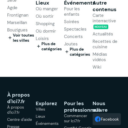
Sète
Lieux
Événements
Autre
Agde
Où manger
Pour les
contenus
enfants
Frontignan
Carte
Où sortir
interractive
Soirées
Marseillan
Shopping
NOUVEAU
Spectacles
Bouzigues
Où dormir
Actualités
Voir toutes
Concerts
Loisirs
les villes
Recettes de
Plus de
Joutes
cuisine
catégories
Plus de
Médias
catégories
vidéos
Wiki
À propos
d'Ici7.fr
Explorez
Pour les
Nous
À propos
Villes
professionnels
suivre
d'Ici7.fr
Commencer
Lieux
Facebook
Centre d'aide
sur Ici7.fr
Événements
Presse
Certifié Google