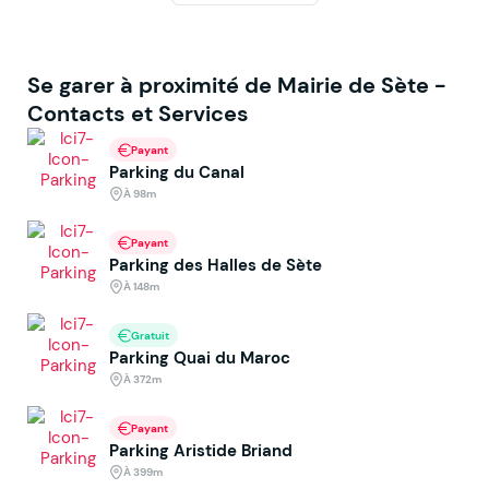
Se garer à proximité de Mairie de Sète -
Contacts et Services
Payant
Parking du Canal
À 98m
Payant
Parking des Halles de Sète
À 148m
Gratuit
Parking Quai du Maroc
À 372m
Payant
Parking Aristide Briand
À 399m