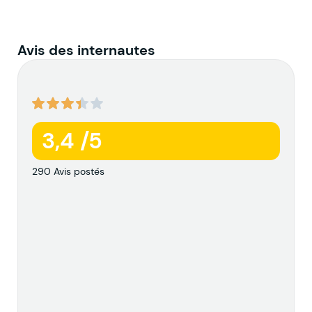
Avis des internautes
3,4 /5
290 Avis postés
l
l