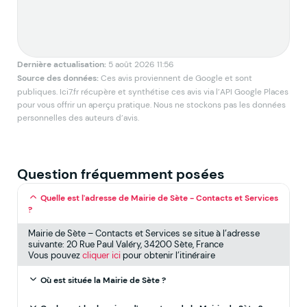
Dernière actualisation:
5 août 2026 11:56
Source des données:
Ces avis proviennent de Google et sont
publiques. Ici7.fr récupère et synthétise ces avis via l’API Google Places
pour vous offrir un aperçu pratique. Nous ne stockons pas les données
personnelles des auteurs d’avis.
Question fréquemment posées
Quelle est l'adresse de Mairie de Sète - Contacts et Services
?
Mairie de Sète – Contacts et Services se situe à l’adresse
suivante: 20 Rue Paul Valéry, 34200 Sète, France
Vous pouvez
cliquer ici
pour obtenir l’itinéraire
Où est située la Mairie de Sète ?