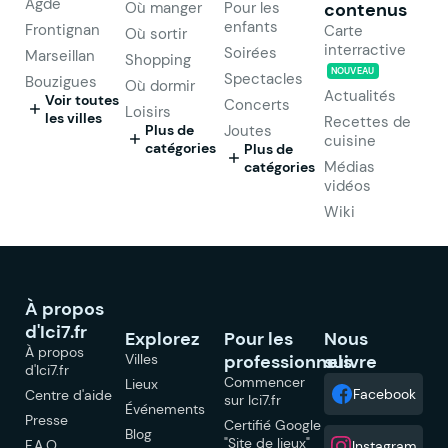
Agde
Où manger
Pour les
contenus
enfants
Frontignan
Carte
Où sortir
interractive
Soirées
Marseillan
Shopping
NOUVEAU
Spectacles
Bouzigues
Où dormir
Actualités
Voir toutes
Concerts
Loisirs
les villes
Recettes de
Plus de
Joutes
cuisine
catégories
Plus de
Médias
catégories
vidéos
Wiki
À propos
d'Ici7.fr
Explorez
Pour les
Nous
À propos
Villes
professionnels
suivre
d'Ici7.fr
Commencer
Lieux
Facebook
Centre d'aide
sur Ici7.fr
Événements
Presse
Certifié Google
Blog
"Site de lieux"
F.A.Q
Instagram