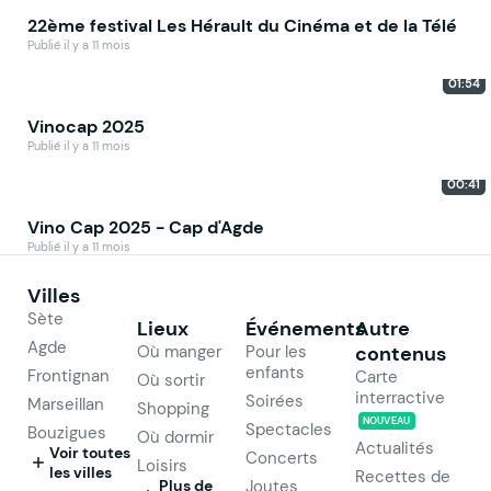
22ème festival Les Hérault du Cinéma et de la Télé
Publié il y a 11 mois
01:54
Vinocap 2025
Publié il y a 11 mois
00:41
Vino Cap 2025 - Cap d'Agde
Publié il y a 11 mois
Villes
Sète
Lieux
Événements
Autre
Agde
Où manger
Pour les
contenus
enfants
Frontignan
Carte
Où sortir
interractive
Soirées
Marseillan
Shopping
NOUVEAU
Spectacles
Bouzigues
Où dormir
Actualités
Voir toutes
Concerts
Loisirs
les villes
Recettes de
Plus de
Joutes