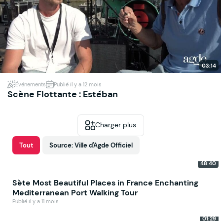
03:14
Événements
Publié il y a 12 mois
Scène Flottante : Estéban
Charger plus
Tout
Source: Ville d'Agde Officiel
48:40
Sète Most Beautiful Places in France Enchanting
Mediterranean Port Walking Tour
Publié il y a 11 mois
01:29