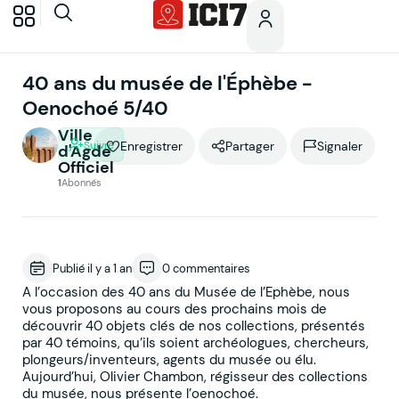
40 ans du musée de l'Éphèbe -
Oenochoé 5/40
Ville
Suivre
Enregistrer
Partager
Signaler
d'Agde
Officiel
1
Abonnés
Publié il y a 1 an
0 commentaires
A l’occasion des 40 ans du Musée de l’Ephèbe, nous
vous proposons au cours des prochains mois de
découvrir 40 objets clés de nos collections, présentés
par 40 témoins, qu’ils soient archéologues, chercheurs,
plongeurs/inventeurs, agents du musée ou élu.
Aujourd’hui, Olivier Chambon, régisseur des collections
du musée, nous présente l’oenochoé.