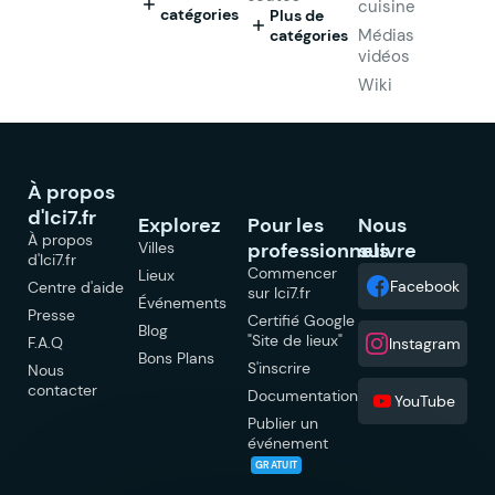
cuisine
catégories
Plus de
Médias
catégories
vidéos
Wiki
À propos
d'Ici7.fr
Explorez
Pour les
Nous
À propos
Villes
professionnels
suivre
d'Ici7.fr
Commencer
Lieux
Facebook
Centre d'aide
sur Ici7.fr
Événements
Presse
Certifié Google
Blog
"Site de lieux"
F.A.Q
Instagram
Bons Plans
S'inscrire
Nous
contacter
Documentation
YouTube
Publier un
événement
GRATUIT