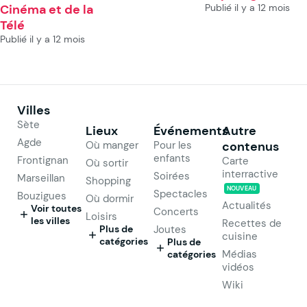
Cinéma et de la
Publié il y a 12 mois
Télé
Publié il y a 12 mois
Villes
Sète
Lieux
Événements
Autre
Agde
Où manger
Pour les
contenus
enfants
Frontignan
Carte
Où sortir
interractive
Soirées
Marseillan
Shopping
NOUVEAU
Spectacles
Bouzigues
Où dormir
Actualités
Voir toutes
Concerts
Loisirs
les villes
Recettes de
Plus de
Joutes
cuisine
catégories
Plus de
Médias
catégories
vidéos
Wiki