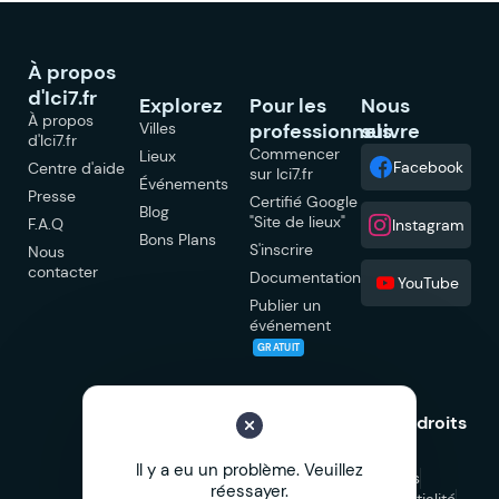
À propos
d'Ici7.fr
Explorez
Pour les
Nous
À propos
Villes
professionnels
suivre
d'Ici7.fr
Commencer
Lieux
Facebook
Centre d'aide
sur Ici7.fr
Événements
Presse
Certifié Google
Blog
"Site de lieux"
F.A.Q
Instagram
Bons Plans
S'inscrire
Nous
contacter
Documentation
YouTube
Publier un
événement
GRATUIT
© 2026 Ici7.fr Tous droits
réservés.
Il y a eu un problème. Veuillez
Mentions légales
réessayer.
Politique de confidentialité