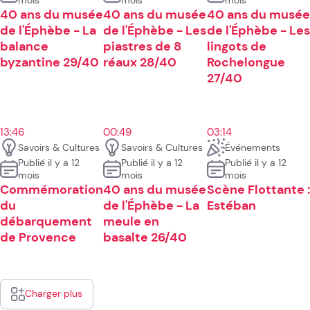
40 ans du musée
40 ans du musée
40 ans du musée
de l'Éphèbe - La
de l'Éphèbe - Les
de l'Éphèbe - Les
balance
piastres de 8
lingots de
byzantine 29/40
réaux 28/40
Rochelongue
27/40
13:46
00:49
03:14
Savoirs & Cultures
Savoirs & Cultures
Événements
Publié il y a 12
Publié il y a 12
Publié il y a 12
mois
mois
mois
Commémoration
40 ans du musée
Scène Flottante :
du
de l'Éphèbe - La
Estéban
débarquement
meule en
de Provence
basalte 26/40
Charger plus