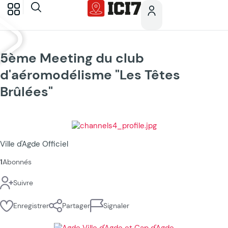
5ème Meeting du club
d'aéromodélisme "Les Têtes
Brûlées"
Ville d'Agde Officiel
1
Abonnés
Suivre
Enregistrer
Partager
Signaler