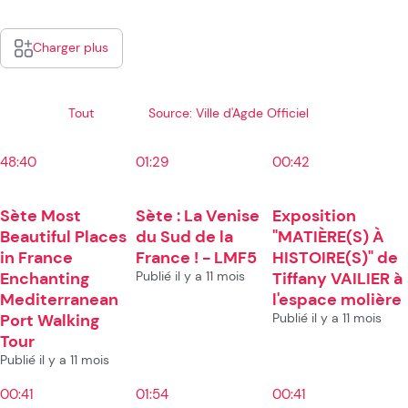
Charger plus
Tout
Source: Ville d'Agde Officiel
48:40
01:29
00:42
Sète Most
Sète : La Venise
Exposition
Beautiful Places
du Sud de la
"MATIÈRE(S) À
in France
France ! - LMF5
HISTOIRE(S)" de
Enchanting
Publié il y a 11 mois
Tiffany VAILIER à
Mediterranean
l'espace molière
Port Walking
Publié il y a 11 mois
Tour
Publié il y a 11 mois
00:41
01:54
00:41