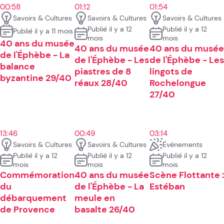
00:58
01:12
01:54
Savoirs & Cultures
Savoirs & Cultures
Savoirs & Cultures
Publié il y a 12
Publié il y a 12
Publié il y a 11 mois
mois
mois
40 ans du musée
40 ans du musée
40 ans du musée
de l'Éphèbe - La
de l'Éphèbe - Les
de l'Éphèbe - Les
balance
piastres de 8
lingots de
byzantine 29/40
réaux 28/40
Rochelongue
27/40
13:46
00:49
03:14
Savoirs & Cultures
Savoirs & Cultures
Événements
Publié il y a 12
Publié il y a 12
Publié il y a 12
mois
mois
mois
Commémoration
40 ans du musée
Scène Flottante :
du
de l'Éphèbe - La
Estéban
débarquement
meule en
de Provence
basalte 26/40