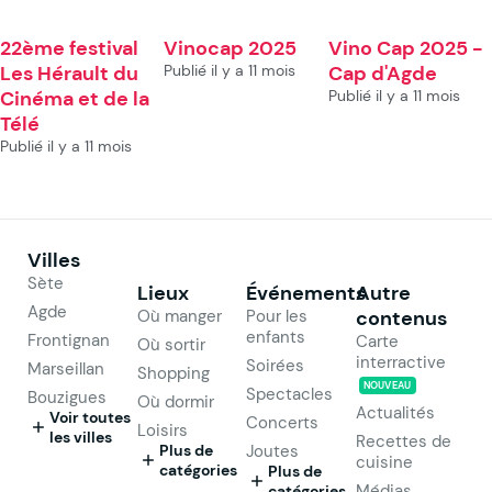
22ème festival
Vinocap 2025
Vino Cap 2025 -
Les Hérault du
Publié il y a 11 mois
Cap d'Agde
Cinéma et de la
Publié il y a 11 mois
Télé
Publié il y a 11 mois
Villes
Sète
Lieux
Événements
Autre
Agde
Où manger
Pour les
contenus
enfants
Frontignan
Carte
Où sortir
interractive
Soirées
Marseillan
Shopping
NOUVEAU
Spectacles
Bouzigues
Où dormir
Actualités
Voir toutes
Concerts
Loisirs
les villes
Recettes de
Plus de
Joutes
cuisine
catégories
Plus de
Médias
catégories