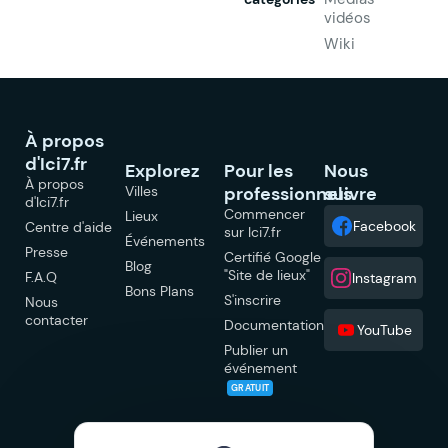
vidéos
Wiki
À propos
d'Ici7.fr
Explorez
Pour les
Nous
À propos
Villes
professionnels
suivre
d'Ici7.fr
Commencer
Lieux
Facebook
Centre d'aide
sur Ici7.fr
Événements
Presse
Certifié Google
Blog
"Site de lieux"
F.A.Q
Instagram
Bons Plans
S'inscrire
Nous
contacter
Documentation
YouTube
Publier un
événement
GRATUIT