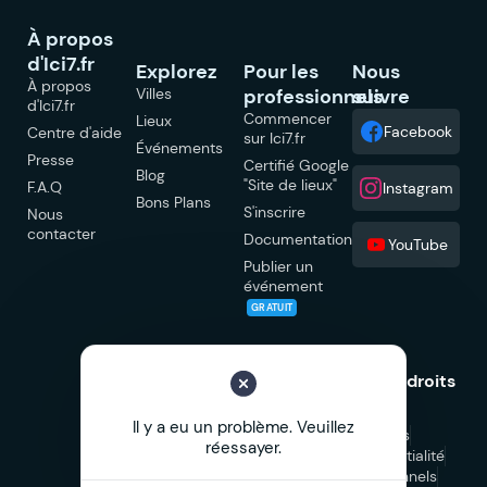
À propos
d'Ici7.fr
Explorez
Pour les
Nous
À propos
Villes
professionnels
suivre
d'Ici7.fr
Commencer
Lieux
Facebook
Centre d'aide
sur Ici7.fr
Événements
Presse
Certifié Google
Blog
"Site de lieux"
F.A.Q
Instagram
Bons Plans
S'inscrire
Nous
contacter
Documentation
YouTube
Publier un
événement
GRATUIT
© 2026 Ici7.fr Tous droits
réservés.
Il y a eu un problème. Veuillez
Mentions légales
réessayer.
Politique de confidentialité
CGU
CGV Professionnels