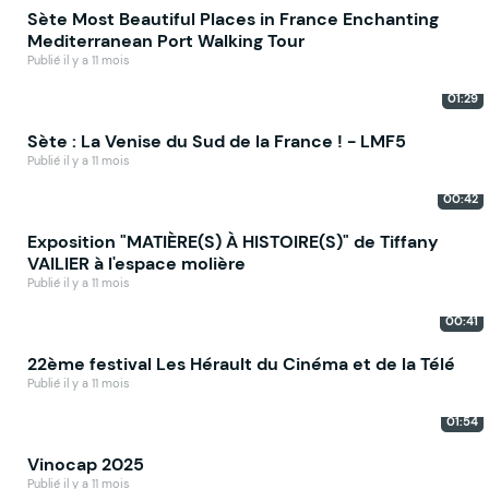
Sète Most Beautiful Places in France Enchanting
Mediterranean Port Walking Tour
Publié il y a 11 mois
01:29
Sète : La Venise du Sud de la France ! - LMF5
Publié il y a 11 mois
00:42
Exposition "MATIÈRE(S) À HISTOIRE(S)" de Tiffany
VAILIER à l'espace molière
Publié il y a 11 mois
00:41
22ème festival Les Hérault du Cinéma et de la Télé
Publié il y a 11 mois
01:54
Vinocap 2025
Publié il y a 11 mois