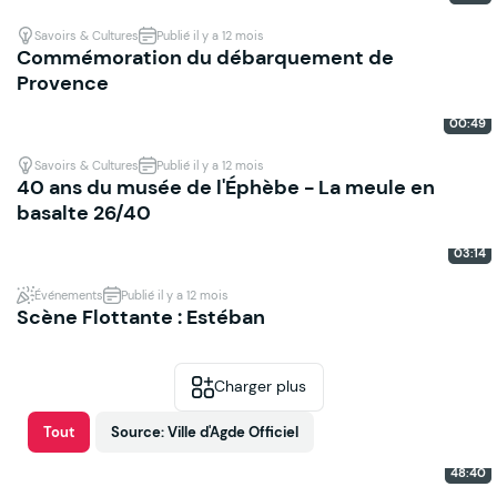
Savoirs & Cultures
Publié il y a 12 mois
Commémoration du débarquement de
Provence
00:49
Savoirs & Cultures
Publié il y a 12 mois
40 ans du musée de l'Éphèbe - La meule en
basalte 26/40
03:14
Événements
Publié il y a 12 mois
Scène Flottante : Estéban
Charger plus
Tout
Source: Ville d'Agde Officiel
48:40