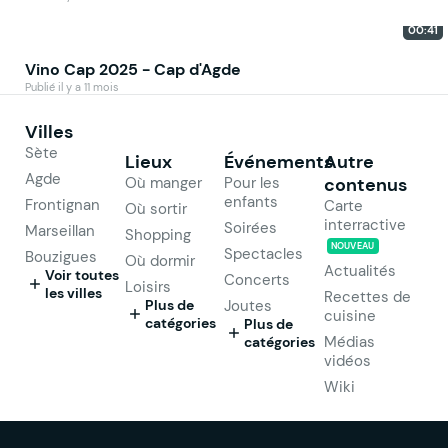
00:41
Vino Cap 2025 - Cap d'Agde
Publié il y a 11 mois
Villes
Sète
Lieux
Événements
Autre
Agde
Où manger
Pour les
contenus
enfants
Frontignan
Carte
Où sortir
interractive
Soirées
Marseillan
Shopping
NOUVEAU
Spectacles
Bouzigues
Où dormir
Actualités
Voir toutes
Concerts
Loisirs
les villes
Recettes de
Plus de
Joutes
cuisine
catégories
Plus de
Médias
catégories
vidéos
Wiki