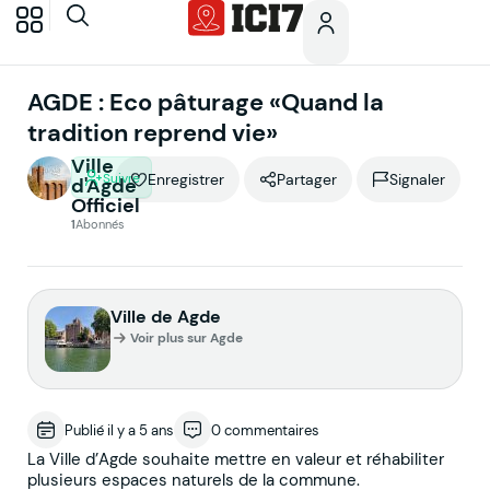
AGDE : Eco pâturage «Quand la
tradition reprend vie»
Ville
Suivre
Enregistrer
Partager
Signaler
d'Agde
Officiel
1
Abonnés
Ville de Agde
Voir plus sur Agde
Publié il y a 5 ans
0 commentaires
La Ville d’Agde souhaite mettre en valeur et réhabiliter
plusieurs espaces naturels de la commune.