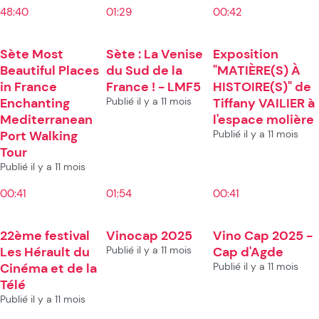
48:40
01:29
00:42
Sète Most
Sète : La Venise
Exposition
Beautiful Places
du Sud de la
"MATIÈRE(S) À
in France
France ! - LMF5
HISTOIRE(S)" de
Enchanting
Publié il y a 11 mois
Tiffany VAILIER à
Mediterranean
l'espace molière
Port Walking
Publié il y a 11 mois
Tour
Publié il y a 11 mois
00:41
01:54
00:41
22ème festival
Vinocap 2025
Vino Cap 2025 -
Les Hérault du
Publié il y a 11 mois
Cap d'Agde
Cinéma et de la
Publié il y a 11 mois
Télé
Publié il y a 11 mois