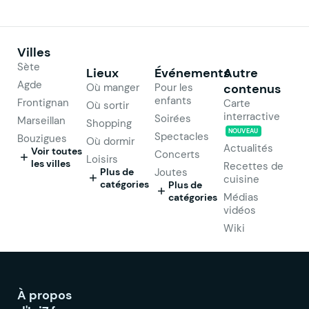
Villes
Sète
Lieux
Événements
Autre
Agde
Où manger
Pour les
contenus
enfants
Frontignan
Carte
Où sortir
interractive
Soirées
Marseillan
Shopping
NOUVEAU
Spectacles
Bouzigues
Où dormir
Actualités
Voir toutes
Concerts
Loisirs
les villes
Recettes de
Plus de
Joutes
cuisine
catégories
Plus de
Médias
catégories
vidéos
Wiki
À propos