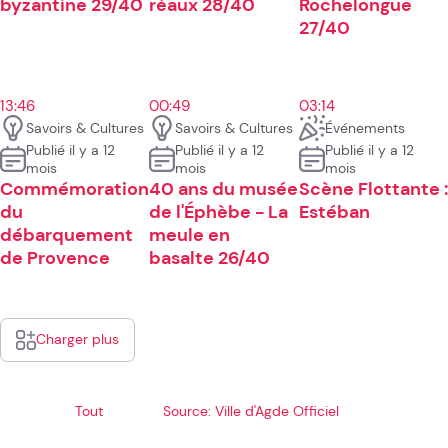
byzantine 29/40
réaux 28/40
Rochelongue
27/40
13:46
00:49
03:14
Savoirs & Cultures
Savoirs & Cultures
Événements
Publié il y a 12
Publié il y a 12
Publié il y a 12
mois
mois
mois
Commémoration
40 ans du musée
Scène Flottante :
du
de l'Éphèbe - La
Estéban
débarquement
meule en
de Provence
basalte 26/40
Charger plus
Tout
Source: Ville d'Agde Officiel