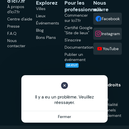
d'Ici7.fr
Explorez
Pour les
Nous
À propos
Villes
professionnels
suivre
d'Ici7.fr
Commencer
Lieux
Facebook
Centre d'aide
sur Ici7.fr
Événements
Presse
Certifié Google
Blog
"Site de lieux"
F.A.Q
Instagram
Bons Plans
S'inscrire
Nous
contacter
Documentation
YouTube
Publier un
événement
GRATUIT
© 2026 Ici7.fr Tous droits
réservés.
Il y a eu un problème. Veuillez
Mentions légales
réessayer.
Politique de confidentialité
CGU
CGV Professionnels
CGV Marketplace
Signalement
Fermer