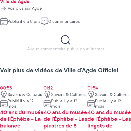
Ville de Agde
Voir plus sur Agde
Publié il y a 8 ans
0 commentaires
Aucun commentaire publié pour l'instant
Voir plus de vidéos de Ville d'Agde Officiel
00:58
01:12
01:54
Savoirs & Cultures
Savoirs & Cultures
Savoirs & Cultures
Publié il y a 12
Publié il y a 12
Publié il y a 12
mois
mois
mois
40 ans du musée
40 ans du musée
40 ans du musée
de l'Éphèbe - La
de l'Éphèbe - Les
de l'Éphèbe - Les
balance
piastres de 8
lingots de