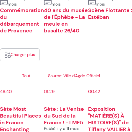
mois
mois
mois
Commémoration
40 ans du musée
Scène Flottante :
du
de l'Éphèbe - La
Estéban
débarquement
meule en
de Provence
basalte 26/40
Charger plus
Tout
Source: Ville d'Agde Officiel
48:40
01:29
00:42
Sète Most
Sète : La Venise
Exposition
Beautiful Places
du Sud de la
"MATIÈRE(S) À
in France
France ! - LMF5
HISTOIRE(S)" de
Enchanting
Publié il y a 11 mois
Tiffany VAILIER à