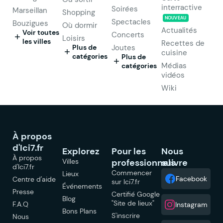
interractive
Soirées
Marseillan
Shopping
NOUVEAU
Spectacles
Bouzigues
Où dormir
Actualités
Voir toutes
Concerts
Loisirs
les villes
Recettes de
Plus de
Joutes
cuisine
catégories
Plus de
Médias
catégories
vidéos
Wiki
À propos
d'Ici7.fr
Explorez
Pour les
Nous
À propos
Villes
professionnels
suivre
d'Ici7.fr
Commencer
Lieux
Facebook
Centre d'aide
sur Ici7.fr
Événements
Presse
Certifié Google
Blog
"Site de lieux"
F.A.Q
Instagram
Bons Plans
S'inscrire
Nous