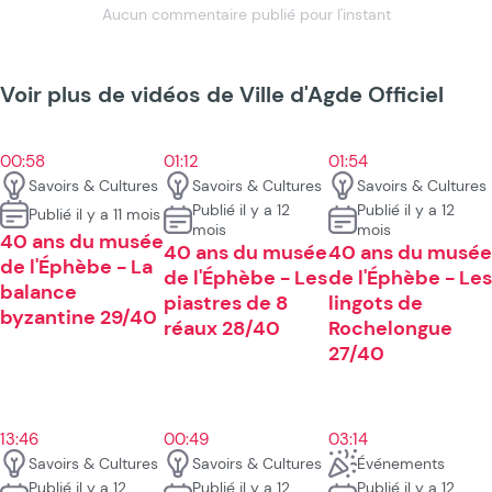
Aucun commentaire publié pour l'instant
Voir plus de vidéos de Ville d'Agde Officiel
00:58
01:12
01:54
Savoirs & Cultures
Savoirs & Cultures
Savoirs & Cultures
Publié il y a 12
Publié il y a 12
Publié il y a 11 mois
mois
mois
40 ans du musée
40 ans du musée
40 ans du musée
de l'Éphèbe - La
de l'Éphèbe - Les
de l'Éphèbe - Les
balance
piastres de 8
lingots de
byzantine 29/40
réaux 28/40
Rochelongue
27/40
13:46
00:49
03:14
Savoirs & Cultures
Savoirs & Cultures
Événements
Publié il y a 12
Publié il y a 12
Publié il y a 12