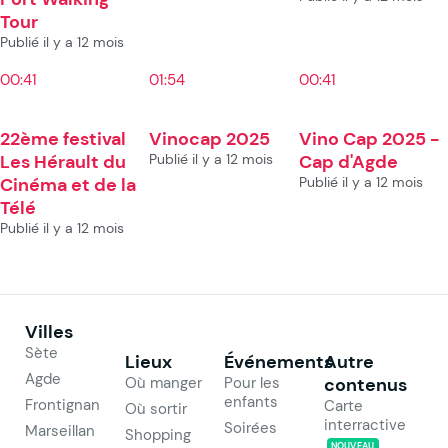
Tour
Publié il y a 12 mois
00:41
01:54
00:41
22ème festival
Vinocap 2025
Vino Cap 2025 -
Les Hérault du
Publié il y a 12 mois
Cap d'Agde
Cinéma et de la
Publié il y a 12 mois
Télé
Publié il y a 12 mois
Villes
Sète
Lieux
Événements
Autre
Agde
Où manger
Pour les
contenus
enfants
Frontignan
Carte
Où sortir
interractive
Soirées
Marseillan
Shopping
NOUVEAU