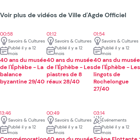
Voir plus de vidéos de Ville d'Agde Officiel
00:58
01:12
01:54
Savoirs & Cultures
Savoirs & Cultures
Savoirs & Cultures
Publié il y a 12
Publié il y a 12
Publié il y a 12
mois
mois
mois
40 ans du musée
40 ans du musée
40 ans du musée
de l'Éphèbe - La
de l'Éphèbe - Les
de l'Éphèbe - Les
balance
piastres de 8
lingots de
byzantine 29/40
réaux 28/40
Rochelongue
27/40
13:46
00:49
03:14
Savoirs & Cultures
Savoirs & Cultures
Événements
Publié il y a 12
Publié il y a 12
Publié il y a 12
mois
mois
mois
Commémoration
40 ans du musée
Scène Flottante :