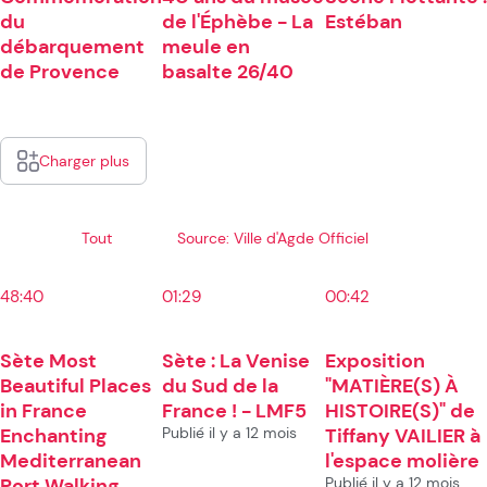
du
de l'Éphèbe - La
Estéban
débarquement
meule en
de Provence
basalte 26/40
Charger plus
Tout
Source: Ville d'Agde Officiel
48:40
01:29
00:42
Sète Most
Sète : La Venise
Exposition
Beautiful Places
du Sud de la
"MATIÈRE(S) À
in France
France ! - LMF5
HISTOIRE(S)" de
Enchanting
Publié il y a 12 mois
Tiffany VAILIER à
Mediterranean
l'espace molière
Port Walking
Publié il y a 12 mois