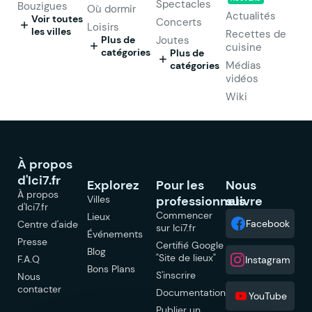
Spectacles
Bouzigues
Où dormir
Actualités
Voir toutes
Concerts
Loisirs
les villes
Recettes de
Plus de
Joutes
cuisine
catégories
Plus de
Médias
catégories
vidéos
Wiki
À propos
d'Ici7.fr
Explorez
Pour les
Nous
À propos
Villes
professionnels
suivre
d'Ici7.fr
Commencer
Lieux
Facebook
Centre d'aide
sur Ici7.fr
Événements
Presse
Certifié Google
Blog
"Site de lieux"
F.A.Q
Instagram
Bons Plans
S'inscrire
Nous
contacter
Documentation
YouTube
Publier un