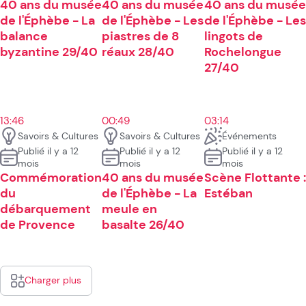
40 ans du musée
40 ans du musée
40 ans du musée
de l'Éphèbe - La
de l'Éphèbe - Les
de l'Éphèbe - Les
balance
piastres de 8
lingots de
byzantine 29/40
réaux 28/40
Rochelongue
27/40
13:46
00:49
03:14
Savoirs & Cultures
Savoirs & Cultures
Événements
Publié il y a 12
Publié il y a 12
Publié il y a 12
mois
mois
mois
Commémoration
40 ans du musée
Scène Flottante :
du
de l'Éphèbe - La
Estéban
débarquement
meule en
de Provence
basalte 26/40
Charger plus