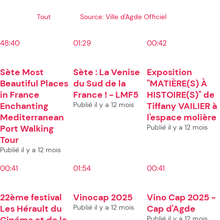
Tout
Source: Ville d'Agde Officiel
48:40
01:29
00:42
Sète Most
Sète : La Venise
Exposition
Beautiful Places
du Sud de la
"MATIÈRE(S) À
in France
France ! - LMF5
HISTOIRE(S)" de
Enchanting
Publié il y a 12 mois
Tiffany VAILIER à
Mediterranean
l'espace molière
Port Walking
Publié il y a 12 mois
Tour
Publié il y a 12 mois
00:41
01:54
00:41
22ème festival
Vinocap 2025
Vino Cap 2025 -
Les Hérault du
Publié il y a 12 mois
Cap d'Agde
Cinéma et de la
Publié il y a 12 mois