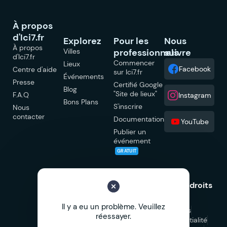
À propos
d'Ici7.fr
Explorez
Pour les
Nous
À propos
Villes
professionnels
suivre
d'Ici7.fr
Commencer
Lieux
Facebook
Centre d'aide
sur Ici7.fr
Événements
Presse
Certifié Google
Blog
"Site de lieux"
F.A.Q
Instagram
Bons Plans
S'inscrire
Nous
contacter
Documentation
YouTube
Publier un
événement
GRATUIT
© 2026 Ici7.fr Tous droits
réservés.
Il y a eu un problème. Veuillez
Mentions légales
réessayer.
Politique de confidentialité