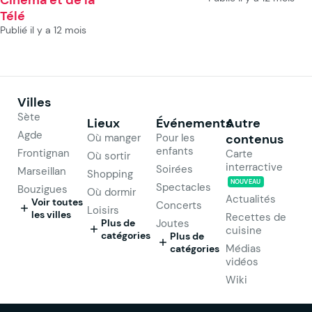
Télé
Publié il y a 12 mois
Villes
Sète
Lieux
Événements
Autre
Agde
Où manger
Pour les
contenus
enfants
Frontignan
Carte
Où sortir
interractive
Soirées
Marseillan
Shopping
NOUVEAU
Spectacles
Bouzigues
Où dormir
Actualités
Voir toutes
Concerts
Loisirs
les villes
Recettes de
Plus de
Joutes
cuisine
catégories
Plus de
Médias
catégories
vidéos
Wiki