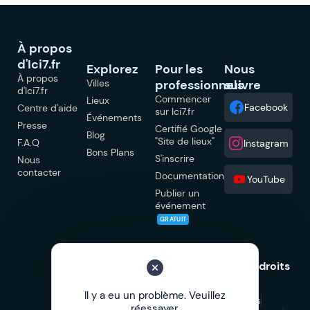
À propos
d'Ici7.fr
Explorez
Pour les
Nous
À propos
Villes
professionnels
suivre
d'Ici7.fr
Commencer
Lieux
Facebook
Centre d'aide
sur Ici7.fr
Événements
Presse
Certifié Google
Blog
"Site de lieux"
F.A.Q
Instagram
Bons Plans
S'inscrire
Nous
contacter
Documentation
YouTube
Publier un
événement
GRATUIT
© 2026 Ici7.fr Tous droits
réservés.
Il y a eu un problème. Veuillez
Mentions légales
réessayer.