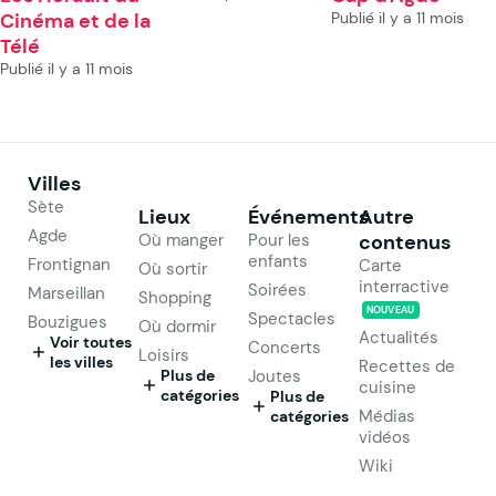
Cinéma et de la
Publié il y a 11 mois
Télé
Publié il y a 11 mois
Villes
Sète
Lieux
Événements
Autre
Agde
Où manger
Pour les
contenus
enfants
Frontignan
Carte
Où sortir
interractive
Soirées
Marseillan
Shopping
NOUVEAU
Spectacles
Bouzigues
Où dormir
Actualités
Voir toutes
Concerts
Loisirs
les villes
Recettes de
Plus de
Joutes
cuisine
catégories
Plus de
Médias
catégories
vidéos
Wiki