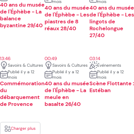
mois
mois
40 ans du musée
40 ans du musée
40 ans du musée
de l'Éphèbe - La
de l'Éphèbe - Les
de l'Éphèbe - Les
balance
piastres de 8
lingots de
byzantine 29/40
réaux 28/40
Rochelongue
27/40
13:46
00:49
03:14
Savoirs & Cultures
Savoirs & Cultures
Événements
Publié il y a 12
Publié il y a 12
Publié il y a 12
mois
mois
mois
Commémoration
40 ans du musée
Scène Flottante :
du
de l'Éphèbe - La
Estéban
débarquement
meule en
de Provence
basalte 26/40
Charger plus