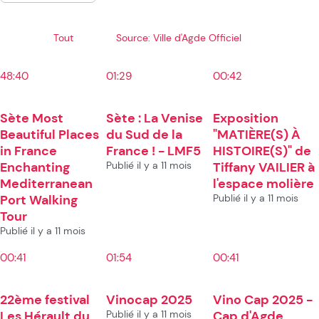
Tout
Source: Ville d'Agde Officiel
48:40
01:29
00:42
Sète Most
Sète : La Venise
Exposition
Beautiful Places
du Sud de la
"MATIÈRE(S) À
in France
France ! - LMF5
HISTOIRE(S)" de
Enchanting
Publié il y a 11 mois
Tiffany VAILIER à
Mediterranean
l'espace molière
Port Walking
Publié il y a 11 mois
Tour
Publié il y a 11 mois
00:41
01:54
00:41
22ème festival
Vinocap 2025
Vino Cap 2025 -
Les Hérault du
Publié il y a 11 mois
Cap d'Agde