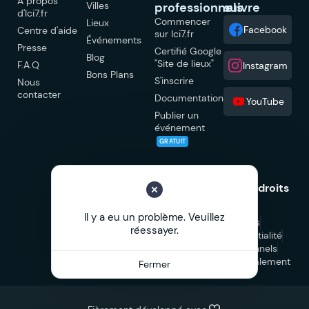
À propos
Villes
professionnels
suivre
d'Ici7.fr
Commencer
Lieux
Facebook
Centre d'aide
sur Ici7.fr
Événements
Presse
Certifié Google
Blog
"Site de lieux"
F.A.Q
Instagram
Bons Plans
S'inscrire
Nous
contacter
Documentation
YouTube
Publier un
événement
GRATUIT
© 2026 Ici7.fr Tous droits
réservés.
Il y a eu un problème. Veuillez
Mentions légales
réessayer.
Politique de confidentialité
CGU
CGV Professionnels
CGV Marketplace
Signalement
Fermer