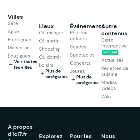
Villes
Sète
Lieux
Événements
Autre
Agde
Où manger
Pour les
contenus
enfants
Frontignan
Carte
Où sortir
interractive
Soirées
Marseillan
Shopping
NOUVEAU
Spectacles
Bouzigues
Où dormir
Actualités
Voir toutes
Concerts
Loisirs
les villes
Recettes de
Plus de
Joutes
cuisine
catégories
Plus de
Médias
catégories
vidéos
Wiki
À propos
d'Ici7.fr
Explorez
Pour les
Nous