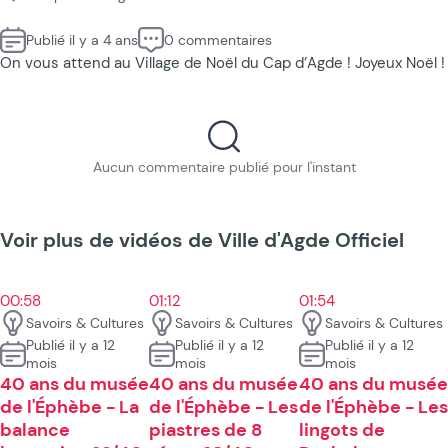
Publié il y a 4 ans
0 commentaires
On vous attend au Village de Noël du Cap d’Agde ! Joyeux Noël !
Aucun commentaire publié pour l'instant
Voir plus de vidéos de Ville d'Agde Officiel
00:58
01:12
01:54
Savoirs & Cultures
Savoirs & Cultures
Savoirs & Cultures
Publié il y a 12
Publié il y a 12
Publié il y a 12
mois
mois
mois
40 ans du musée
40 ans du musée
40 ans du musée
de l'Éphèbe - La
de l'Éphèbe - Les
de l'Éphèbe - Les
balance
piastres de 8
lingots de