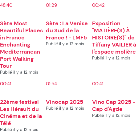
48:40
01:29
00:42
Sète Most
Sète : La Venise
Exposition
Beautiful Places
du Sud de la
"MATIÈRE(S) À
in France
France ! - LMF5
HISTOIRE(S)" de
Enchanting
Publié il y a 12 mois
Tiffany VAILIER à
Mediterranean
l'espace molière
Port Walking
Publié il y a 12 mois
Tour
Publié il y a 12 mois
00:41
01:54
00:41
22ème festival
Vinocap 2025
Vino Cap 2025 -
Les Hérault du
Publié il y a 12 mois
Cap d'Agde
Cinéma et de la
Publié il y a 12 mois
Télé
Publié il y a 12 mois