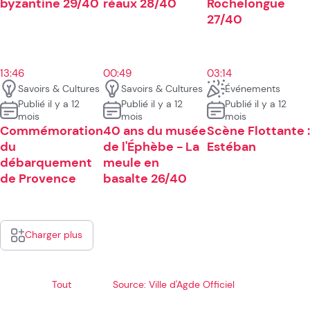
byzantine 29/40
réaux 28/40
Rochelongue
27/40
13:46
00:49
03:14
Savoirs & Cultures
Savoirs & Cultures
Événements
Publié il y a 12
Publié il y a 12
Publié il y a 12
mois
mois
mois
Commémoration
40 ans du musée
Scène Flottante :
du
de l'Éphèbe - La
Estéban
débarquement
meule en
de Provence
basalte 26/40
Charger plus
Tout
Source: Ville d'Agde Officiel