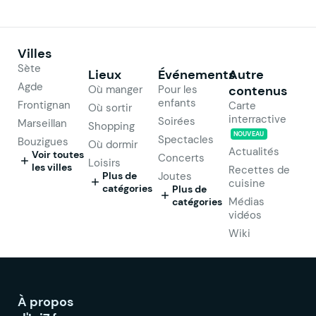
Villes
Sète
Lieux
Événements
Autre
Agde
Où manger
Pour les
contenus
enfants
Frontignan
Carte
Où sortir
interractive
Soirées
Marseillan
Shopping
NOUVEAU
Spectacles
Bouzigues
Où dormir
Actualités
Voir toutes
Concerts
Loisirs
les villes
Recettes de
Plus de
Joutes
cuisine
catégories
Plus de
Médias
catégories
vidéos
Wiki
À propos