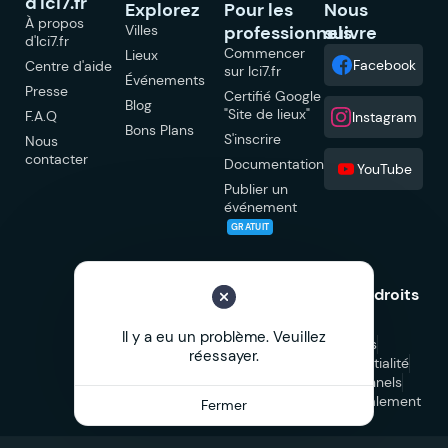
d'Ici7.fr
Explorez
Pour les
Nous
À propos
Villes
professionnels
suivre
d'Ici7.fr
Commencer
Lieux
Facebook
Centre d'aide
sur Ici7.fr
Événements
Presse
Certifié Google
Blog
"Site de lieux"
F.A.Q
Instagram
Bons Plans
S'inscrire
Nous
contacter
Documentation
YouTube
Publier un
événement
GRATUIT
© 2026 Ici7.fr Tous droits
réservés.
Il y a eu un problème. Veuillez
Mentions légales
réessayer.
Politique de confidentialité
CGU
CGV Professionnels
CGV Marketplace
Signalement
Fermer