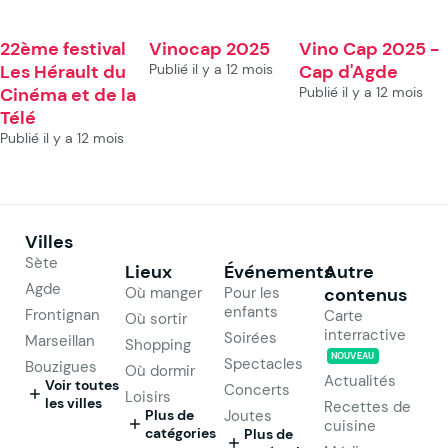
22ème festival
Vinocap 2025
Vino Cap 2025 -
Les Hérault du
Publié il y a 12 mois
Cap d'Agde
Cinéma et de la
Publié il y a 12 mois
Télé
Publié il y a 12 mois
Villes
Sète
Lieux
Événements
Autre
Agde
Où manger
Pour les
contenus
enfants
Frontignan
Carte
Où sortir
interractive
Soirées
Marseillan
Shopping
NOUVEAU
Spectacles
Bouzigues
Où dormir
Actualités
Voir toutes
Concerts
Loisirs
les villes
Recettes de
Plus de
Joutes
cuisine
catégories
Plus de