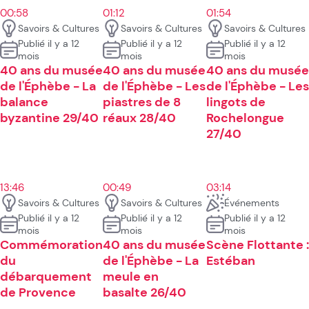
00:58
01:12
01:54
Savoirs & Cultures
Savoirs & Cultures
Savoirs & Cultures
Publié il y a 12
Publié il y a 12
Publié il y a 12
mois
mois
mois
40 ans du musée
40 ans du musée
40 ans du musée
de l'Éphèbe - La
de l'Éphèbe - Les
de l'Éphèbe - Les
balance
piastres de 8
lingots de
byzantine 29/40
réaux 28/40
Rochelongue
27/40
13:46
00:49
03:14
Savoirs & Cultures
Savoirs & Cultures
Événements
Publié il y a 12
Publié il y a 12
Publié il y a 12
mois
mois
mois
Commémoration
40 ans du musée
Scène Flottante :
du
de l'Éphèbe - La
Estéban
débarquement
meule en
de Provence
basalte 26/40