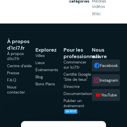
Médias
catégories
vidéos
Wiki
À propos
d'Ici7.fr
Explorez
Pour les
Nous
À propos
Villes
professionnels
suivre
d'Ici7.fr
Commencer
Lieux
Facebook
Centre d'aide
sur Ici7.fr
Événements
Presse
Certifié Google
Blog
"Site de lieux"
F.A.Q
Instagram
Bons Plans
S'inscrire
Nous
contacter
Documentation
YouTube
Publier un
événement
GRATUIT