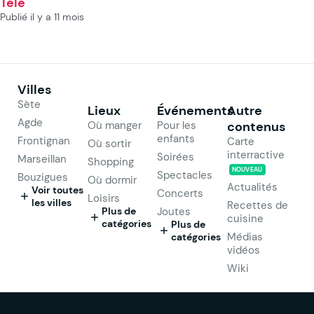
Télé
Publié il y a 11 mois
Villes
Sète
Lieux
Événements
Autre
Agde
Où manger
Pour les
contenus
enfants
Frontignan
Carte
Où sortir
interractive
Soirées
Marseillan
Shopping
NOUVEAU
Spectacles
Bouzigues
Où dormir
Actualités
Voir toutes
Concerts
Loisirs
les villes
Recettes de
Plus de
Joutes
cuisine
catégories
Plus de
Médias
catégories
vidéos
Wiki