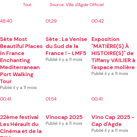
Tout
Source: Ville d'Agde Officiel
48:40
01:29
00:42
Sète Most
Sète : La Venise
Exposition
Beautiful Places
du Sud de la
"MATIÈRE(S) À
in France
France ! - LMF5
HISTOIRE(S)" de
Enchanting
Publié il y a 11 mois
Tiffany VAILIER à
Mediterranean
l'espace molière
Port Walking
Publié il y a 11 mois
Tour
Publié il y a 11 mois
00:41
01:54
00:41
22ème festival
Vinocap 2025
Vino Cap 2025 -
Les Hérault du
Publié il y a 11 mois
Cap d'Agde
Cinéma et de la
Publié il y a 11 mois