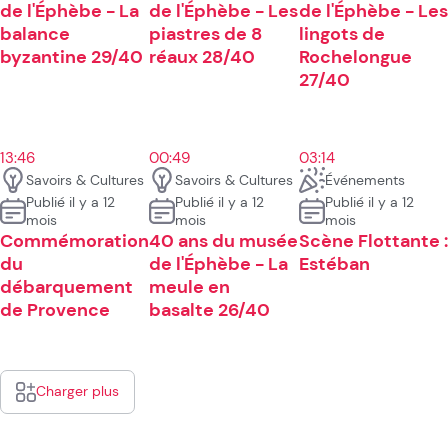
de l'Éphèbe - La
de l'Éphèbe - Les
de l'Éphèbe - Les
balance
piastres de 8
lingots de
byzantine 29/40
réaux 28/40
Rochelongue
27/40
13:46
00:49
03:14
Savoirs & Cultures
Savoirs & Cultures
Événements
Publié il y a 12
Publié il y a 12
Publié il y a 12
mois
mois
mois
Commémoration
40 ans du musée
Scène Flottante :
du
de l'Éphèbe - La
Estéban
débarquement
meule en
de Provence
basalte 26/40
Charger plus