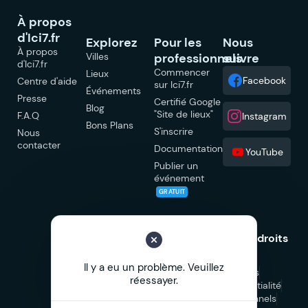
À propos
d'Ici7.fr
Explorez
Pour les
Nous
À propos
Villes
professionnels
suivre
d'Ici7.fr
Commencer
Lieux
Facebook
Centre d'aide
sur Ici7.fr
Événements
Presse
Certifié Google
Blog
"Site de lieux"
F.A.Q
Instagram
Bons Plans
S'inscrire
Nous
contacter
Documentation
YouTube
Publier un
événement
GRATUIT
© 2026 Ici7.fr Tous droits
réservés.
Il y a eu un problème. Veuillez
Mentions légales
réessayer.
Politique de confidentialité
CGU
CGV Professionnels