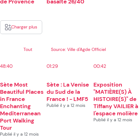
de Provence
basalte 26/40
Charger plus
Tout
Source: Ville d'Agde Officiel
48:40
01:29
00:42
Sète Most
Sète : La Venise
Exposition
Beautiful Places
du Sud de la
"MATIÈRE(S) À
in France
France ! - LMF5
HISTOIRE(S)" de
Enchanting
Publié il y a 12 mois
Tiffany VAILIER à
Mediterranean
l'espace molière
Port Walking
Publié il y a 12 mois
Tour
Publié il y a 12 mois