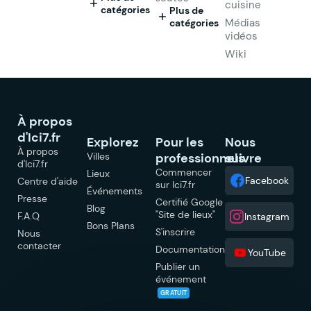
cuisine
catégories
Plus de
Médias
catégories
vidéos
Wiki
À propos
d'Ici7.fr
Explorez
Pour les
Nous
À propos
Villes
professionnels
suivre
d'Ici7.fr
Commencer
Lieux
Facebook
Centre d'aide
sur Ici7.fr
Événements
Presse
Certifié Google
Blog
"Site de lieux"
F.A.Q
Instagram
Bons Plans
S'inscrire
Nous
contacter
Documentation
YouTube
Publier un
événement
GRATUIT