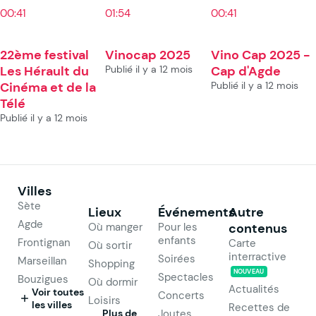
00:41
01:54
00:41
22ème festival
Vinocap 2025
Vino Cap 2025 -
Les Hérault du
Publié il y a 12 mois
Cap d'Agde
Cinéma et de la
Publié il y a 12 mois
Télé
Publié il y a 12 mois
Villes
Sète
Lieux
Événements
Autre
Agde
Où manger
Pour les
contenus
enfants
Frontignan
Carte
Où sortir
interractive
Soirées
Marseillan
Shopping
NOUVEAU
Spectacles
Bouzigues
Où dormir
Actualités
Voir toutes
Concerts
Loisirs
les villes
Recettes de
Plus de
Joutes