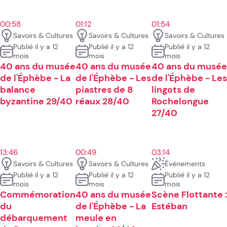
00:58
01:12
01:54
Savoirs & Cultures
Savoirs & Cultures
Savoirs & Cultures
Publié il y a 12
Publié il y a 12
Publié il y a 12
mois
mois
mois
40 ans du musée
40 ans du musée
40 ans du musée
de l'Éphèbe - La
de l'Éphèbe - Les
de l'Éphèbe - Les
balance
piastres de 8
lingots de
byzantine 29/40
réaux 28/40
Rochelongue
27/40
13:46
00:49
03:14
Savoirs & Cultures
Savoirs & Cultures
Événements
Publié il y a 12
Publié il y a 12
Publié il y a 12
mois
mois
mois
Commémoration
40 ans du musée
Scène Flottante :
du
de l'Éphèbe - La
Estéban
débarquement
meule en