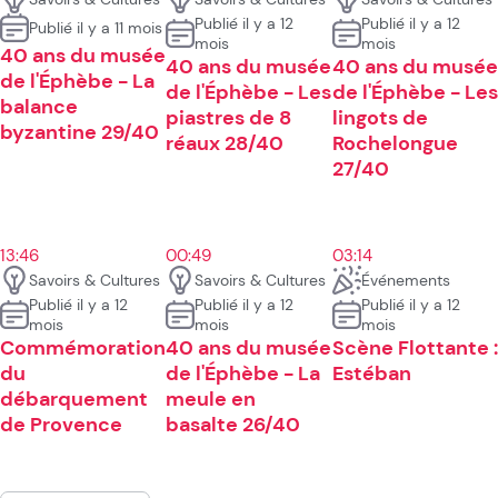
Publié il y a 12
Publié il y a 12
Publié il y a 11 mois
mois
mois
40 ans du musée
40 ans du musée
40 ans du musée
de l'Éphèbe - La
de l'Éphèbe - Les
de l'Éphèbe - Les
balance
piastres de 8
lingots de
byzantine 29/40
réaux 28/40
Rochelongue
27/40
13:46
00:49
03:14
Savoirs & Cultures
Savoirs & Cultures
Événements
Publié il y a 12
Publié il y a 12
Publié il y a 12
mois
mois
mois
Commémoration
40 ans du musée
Scène Flottante :
du
de l'Éphèbe - La
Estéban
débarquement
meule en
de Provence
basalte 26/40