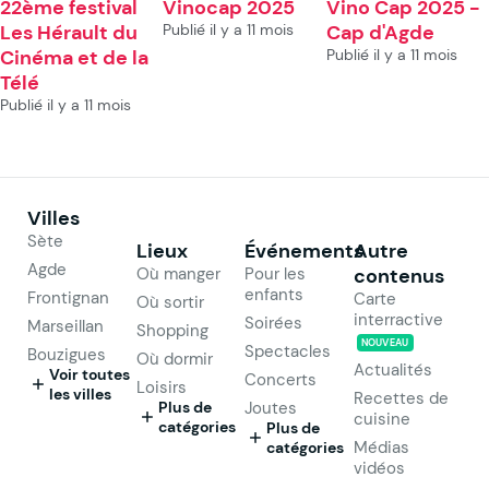
22ème festival
Vinocap 2025
Vino Cap 2025 -
Les Hérault du
Publié il y a 11 mois
Cap d'Agde
Cinéma et de la
Publié il y a 11 mois
Télé
Publié il y a 11 mois
Villes
Sète
Lieux
Événements
Autre
Agde
Où manger
Pour les
contenus
enfants
Frontignan
Carte
Où sortir
interractive
Soirées
Marseillan
Shopping
NOUVEAU
Spectacles
Bouzigues
Où dormir
Actualités
Voir toutes
Concerts
Loisirs
les villes
Recettes de
Plus de
Joutes
cuisine
catégories
Plus de
Médias
catégories
vidéos