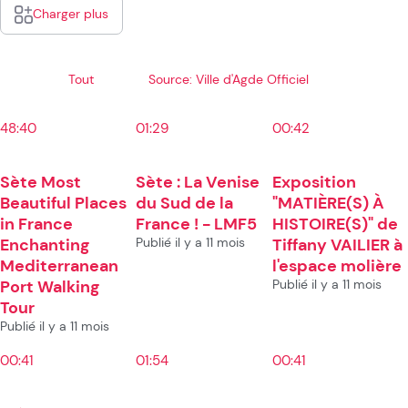
Charger plus
Tout
Source: Ville d'Agde Officiel
48:40
01:29
00:42
Sète Most
Sète : La Venise
Exposition
Beautiful Places
du Sud de la
"MATIÈRE(S) À
in France
France ! - LMF5
HISTOIRE(S)" de
Enchanting
Publié il y a 11 mois
Tiffany VAILIER à
Mediterranean
l'espace molière
Port Walking
Publié il y a 11 mois
Tour
Publié il y a 11 mois
00:41
01:54
00:41