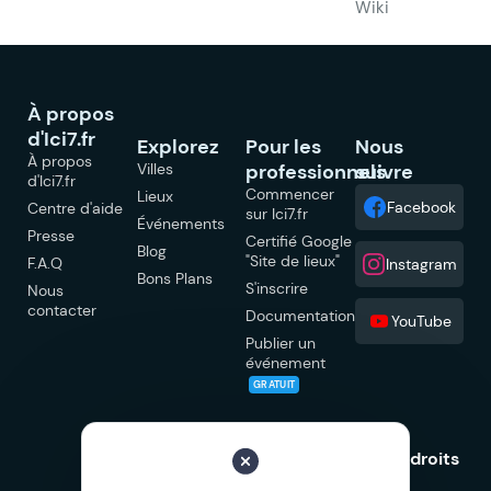
Wiki
À propos
d'Ici7.fr
Explorez
Pour les
Nous
À propos
Villes
professionnels
suivre
d'Ici7.fr
Commencer
Lieux
Facebook
Centre d'aide
sur Ici7.fr
Événements
Presse
Certifié Google
Blog
"Site de lieux"
F.A.Q
Instagram
Bons Plans
S'inscrire
Nous
contacter
Documentation
YouTube
Publier un
événement
GRATUIT
© 2026 Ici7.fr Tous droits
réservés.