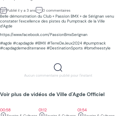
Publié il y a 3 ans
0 commentaires
Belle démonstration du Club « Passion BMX » de Sérignan venu
constater l’excellence des pistes du Pumptrack de la Ville
d’Agde
https://www.facebook.com/PassionBmxSerignan
#agde #capdagde #BMX #TerreDeJeux2024 #pumptrack
#capdagdemediterranee #DestinationSports #bmxfreestyle
Aucun commentaire publié pour l'instant
Voir plus de vidéos de Ville d'Agde Officiel
00:58
01:12
01:54
Savoirs & Cultures
Savoirs & Cultures
Savoirs & Cultures