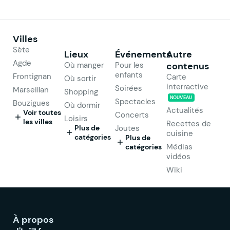
Villes
Sète
Lieux
Événements
Autre
Agde
Où manger
Pour les
contenus
enfants
Frontignan
Carte
Où sortir
interractive
Soirées
Marseillan
Shopping
NOUVEAU
Spectacles
Bouzigues
Où dormir
Actualités
Voir toutes
Concerts
Loisirs
les villes
Recettes de
Plus de
Joutes
cuisine
catégories
Plus de
Médias
catégories
vidéos
Wiki
À propos