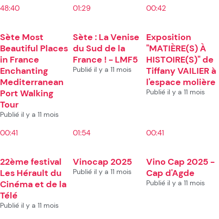
48:40
01:29
00:42
Sète Most
Sète : La Venise
Exposition
Beautiful Places
du Sud de la
"MATIÈRE(S) À
in France
France ! - LMF5
HISTOIRE(S)" de
Enchanting
Publié il y a 11 mois
Tiffany VAILIER à
Mediterranean
l'espace molière
Port Walking
Publié il y a 11 mois
Tour
Publié il y a 11 mois
00:41
01:54
00:41
22ème festival
Vinocap 2025
Vino Cap 2025 -
Les Hérault du
Publié il y a 11 mois
Cap d'Agde
Cinéma et de la
Publié il y a 11 mois
Télé
Publié il y a 11 mois