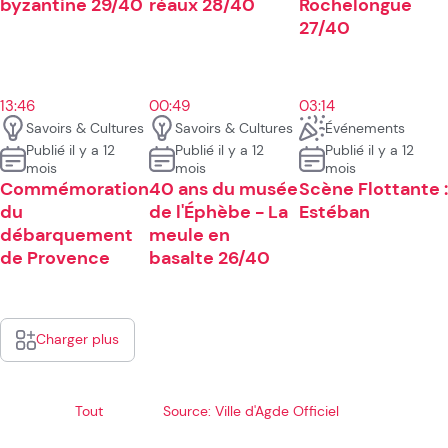
byzantine 29/40
réaux 28/40
Rochelongue
27/40
13:46
00:49
03:14
Savoirs & Cultures
Savoirs & Cultures
Événements
Publié il y a 12
Publié il y a 12
Publié il y a 12
mois
mois
mois
Commémoration
40 ans du musée
Scène Flottante :
du
de l'Éphèbe - La
Estéban
débarquement
meule en
de Provence
basalte 26/40
Charger plus
Tout
Source: Ville d'Agde Officiel