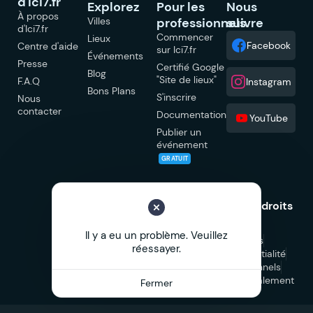
d'Ici7.fr
Explorez
Pour les
Nous
À propos
Villes
professionnels
suivre
d'Ici7.fr
Commencer
Lieux
Facebook
Centre d'aide
sur Ici7.fr
Événements
Presse
Certifié Google
Blog
"Site de lieux"
F.A.Q
Instagram
Bons Plans
S'inscrire
Nous
contacter
Documentation
YouTube
Publier un
événement
GRATUIT
© 2026 Ici7.fr Tous droits
réservés.
Il y a eu un problème. Veuillez
Mentions légales
réessayer.
Politique de confidentialité
CGU
CGV Professionnels
CGV Marketplace
Signalement
Fermer