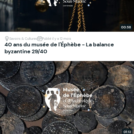
00:58
Savoirs & Cultures
Publié il y a 12 mois
40 ans du musée de l'Éphèbe - La balance
byzantine 29/40
01:12