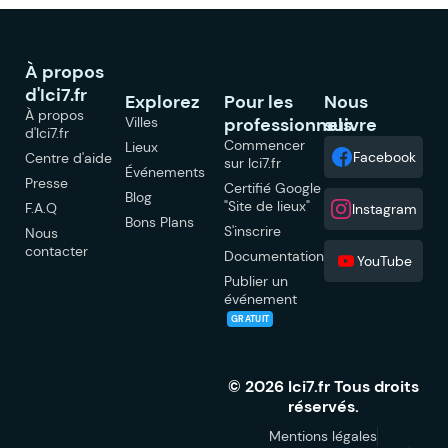
À propos
d'Ici7.fr
Explorez
Pour les
Nous
À propos
Villes
professionnels
suivre
d'Ici7.fr
Commencer
Lieux
Facebook
Centre d'aide
sur Ici7.fr
Événements
Presse
Certifié Google
Blog
"Site de lieux"
F.A.Q
Instagram
Bons Plans
S'inscrire
Nous
contacter
Documentation
YouTube
Publier un
événement
GRATUIT
© 2026 Ici7.fr Tous droits
réservés.
Mentions légales