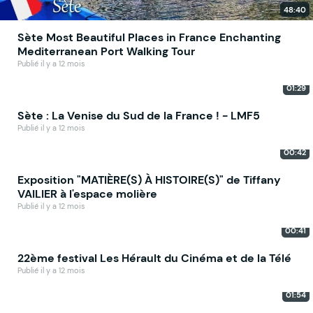
48:40
Sète Most Beautiful Places in France Enchanting
Mediterranean Port Walking Tour
Publié il y a 12 mois
01:29
Sète : La Venise du Sud de la France ! - LMF5
Publié il y a 12 mois
00:42
Exposition "MATIÈRE(S) À HISTOIRE(S)" de Tiffany
VAILIER à l'espace molière
Publié il y a 12 mois
00:41
22ème festival Les Hérault du Cinéma et de la Télé
Publié il y a 12 mois
01:54