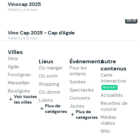
Vinocap 2025
Publié il y a 12 mois
00:41
Vino Cap 2025 - Cap d'Agde
Publié il y a 12 mois
Villes
Sète
Lieux
Événements
Autre
Agde
Où manger
Pour les
contenus
enfants
Frontignan
Carte
Où sortir
interractive
Soirées
Marseillan
Shopping
NOUVEAU
Spectacles
Bouzigues
Où dormir
Actualités
Voir toutes
Concerts
Loisirs
les villes
Recettes de
Plus de
Joutes
cuisine
catégories
Plus de
Médias
catégories
vidéos
Wiki