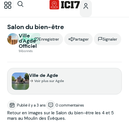
Salon du bien-être
Ville
Suivre
Enregistrer
Partager
Signaler
d'Agde
Officiel
1
Abonnés
Ville de Agde
Voir plus sur Agde
Publié il y a 3 ans
0 commentaires
Retour en images sur le Salon du bien-être les 4 et 5
mars au Moulin des Évêques.