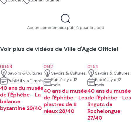
Concert
Scène flottante
Aucun commentaire publié pour l'instant
Voir plus de vidéos de Ville d'Agde Officiel
00:58
01:12
01:54
Savoirs & Cultures
Savoirs & Cultures
Savoirs & Cultures
Publié il y a 12
Publié il y a 12
Publié il y a 11 mois
mois
mois
40 ans du musée
40 ans du musée
40 ans du musée
de l'Éphèbe - La
de l'Éphèbe - Les
de l'Éphèbe - Les
balance
piastres de 8
lingots de
byzantine 29/40
réaux 28/40
Rochelongue
27/40