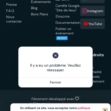
Événements
Presse
Certifié Google
Blog
"Site de lieux"
F.A.Q
Instagram
Bons Plans
S'inscrire
Nous
contacter
Documentation
YouTube
Publier un
événement
GRATUIT
© 2026 Ici7.fr Tous droits
réservés.
Il y a eu un problème. Veuillez
Mentions légales
réessayer.
Politique de confidentialité
CGU
CGV Professionnels
CGV Marketplace
Signalement
Fermer
Fièrement développé avec
à Sète par
Dynamo Productions
En utilisant ce site, vous acceptez notre
politique