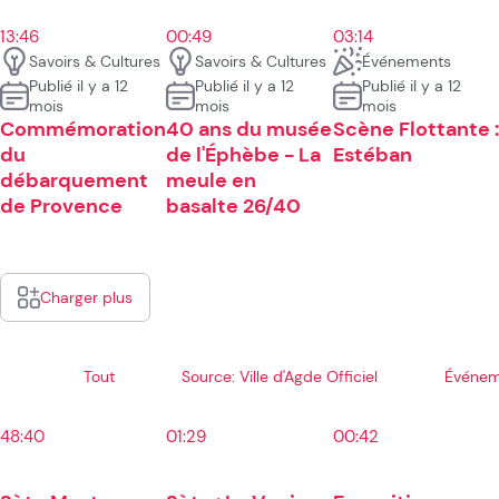
13:46
00:49
03:14
Savoirs & Cultures
Savoirs & Cultures
Événements
Publié il y a 12
Publié il y a 12
Publié il y a 12
mois
mois
mois
Commémoration
40 ans du musée
Scène Flottante :
du
de l'Éphèbe - La
Estéban
débarquement
meule en
de Provence
basalte 26/40
Charger plus
Tout
Source: Ville d'Agde Officiel
Événem
48:40
01:29
00:42