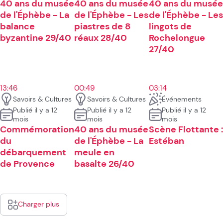
40 ans du musée
40 ans du musée
40 ans du musée
de l'Éphèbe - La
de l'Éphèbe - Les
de l'Éphèbe - Les
balance
piastres de 8
lingots de
byzantine 29/40
réaux 28/40
Rochelongue
27/40
13:46
00:49
03:14
Savoirs & Cultures
Savoirs & Cultures
Événements
Publié il y a 12
Publié il y a 12
Publié il y a 12
mois
mois
mois
Commémoration
40 ans du musée
Scène Flottante :
du
de l'Éphèbe - La
Estéban
débarquement
meule en
de Provence
basalte 26/40
Charger plus