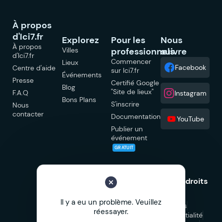
À propos
d'Ici7.fr
Explorez
Pour les
Nous
À propos
Villes
professionnels
suivre
d'Ici7.fr
Commencer
Lieux
Facebook
Centre d'aide
sur Ici7.fr
Événements
Presse
Certifié Google
Blog
"Site de lieux"
F.A.Q
Instagram
Bons Plans
S'inscrire
Nous
contacter
Documentation
YouTube
Publier un
événement
GRATUIT
© 2026 Ici7.fr Tous droits
réservés.
Il y a eu un problème. Veuillez
Mentions légales
réessayer.
Politique de confidentialité