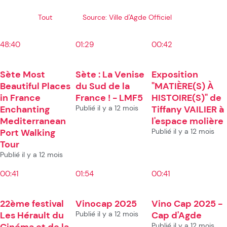
Tout
Source: Ville d'Agde Officiel
48:40
01:29
00:42
Sète Most
Sète : La Venise
Exposition
Beautiful Places
du Sud de la
"MATIÈRE(S) À
in France
France ! - LMF5
HISTOIRE(S)" de
Enchanting
Publié il y a 12 mois
Tiffany VAILIER à
Mediterranean
l'espace molière
Port Walking
Publié il y a 12 mois
Tour
Publié il y a 12 mois
00:41
01:54
00:41
22ème festival
Vinocap 2025
Vino Cap 2025 -
Les Hérault du
Publié il y a 12 mois
Cap d'Agde
Cinéma et de la
Publié il y a 12 mois