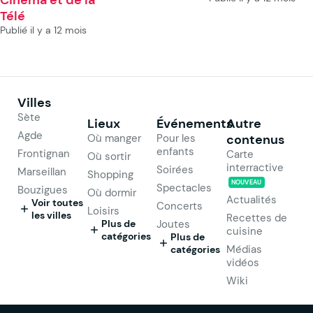
Télé
Publié il y a 12 mois
Villes
Sète
Lieux
Événements
Autre
Agde
Où manger
Pour les
contenus
enfants
Frontignan
Carte
Où sortir
interractive
Soirées
Marseillan
Shopping
NOUVEAU
Spectacles
Bouzigues
Où dormir
Actualités
Voir toutes
Concerts
Loisirs
les villes
Recettes de
Plus de
Joutes
cuisine
catégories
Plus de
Médias
catégories
vidéos
Wiki