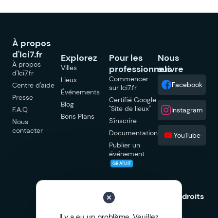
À propos
d'Ici7.fr
Explorez
Pour les
Nous
À propos
Villes
professionnels
suivre
d'Ici7.fr
Commencer
Lieux
Facebook
Centre d'aide
sur Ici7.fr
Événements
Presse
Certifié Google
Blog
"Site de lieux"
F.A.Q
Instagram
Bons Plans
S'inscrire
Nous
contacter
Documentation
YouTube
Publier un
événement
GRATUIT
© 2026 Ici7.fr Tous droits
réservés.
Il y a eu un problème. Veuillez