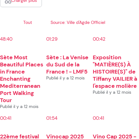
Charger plus
Tout
Source: Ville d'Agde Officiel
48:40
01:29
00:42
Sète Most
Sète : La Venise
Exposition
Beautiful Places
du Sud de la
"MATIÈRE(S) À
in France
France ! - LMF5
HISTOIRE(S)" de
Enchanting
Publié il y a 12 mois
Tiffany VAILIER à
Mediterranean
l'espace molière
Port Walking
Publié il y a 12 mois
Tour
Publié il y a 12 mois
00:41
01:54
00:41
22ème festival
Vinocap 2025
Vino Cap 2025 -