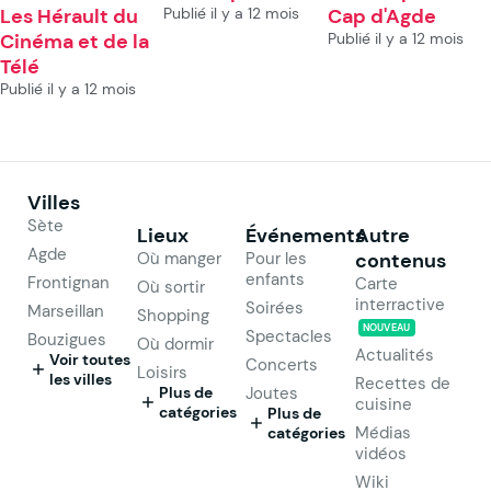
Les Hérault du
Publié il y a 12 mois
Cap d'Agde
Cinéma et de la
Publié il y a 12 mois
Télé
Publié il y a 12 mois
Villes
Sète
Lieux
Événements
Autre
Agde
Où manger
Pour les
contenus
enfants
Frontignan
Carte
Où sortir
interractive
Soirées
Marseillan
Shopping
NOUVEAU
Spectacles
Bouzigues
Où dormir
Actualités
Voir toutes
Concerts
Loisirs
les villes
Recettes de
Plus de
Joutes
cuisine
catégories
Plus de
Médias
catégories
vidéos
Wiki