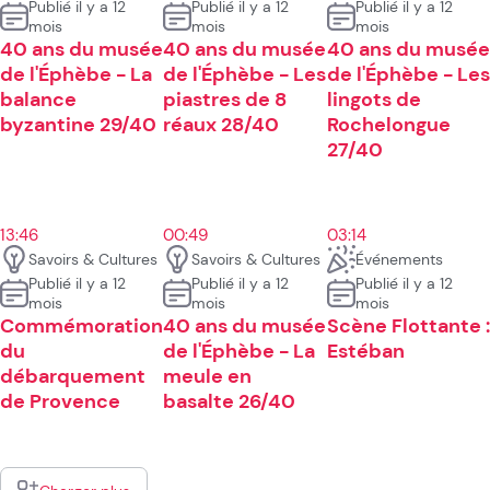
Publié il y a 12
Publié il y a 12
Publié il y a 12
mois
mois
mois
40 ans du musée
40 ans du musée
40 ans du musée
de l'Éphèbe - La
de l'Éphèbe - Les
de l'Éphèbe - Les
balance
piastres de 8
lingots de
byzantine 29/40
réaux 28/40
Rochelongue
27/40
13:46
00:49
03:14
Savoirs & Cultures
Savoirs & Cultures
Événements
Publié il y a 12
Publié il y a 12
Publié il y a 12
mois
mois
mois
Commémoration
40 ans du musée
Scène Flottante :
du
de l'Éphèbe - La
Estéban
débarquement
meule en
de Provence
basalte 26/40