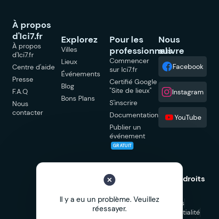
À propos
d'Ici7.fr
Explorez
Pour les
Nous
À propos
Villes
professionnels
suivre
d'Ici7.fr
Commencer
Lieux
Facebook
Centre d'aide
sur Ici7.fr
Événements
Presse
Certifié Google
Blog
"Site de lieux"
F.A.Q
Instagram
Bons Plans
S'inscrire
Nous
contacter
Documentation
YouTube
Publier un
événement
GRATUIT
© 2026 Ici7.fr Tous droits
réservés.
Il y a eu un problème. Veuillez
Mentions légales
réessayer.
Politique de confidentialité