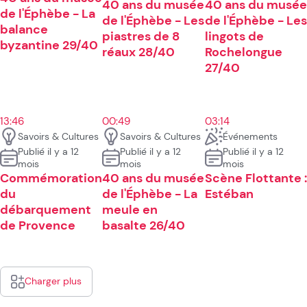
40 ans du musée
40 ans du musée
de l'Éphèbe - La
de l'Éphèbe - Les
de l'Éphèbe - Les
balance
piastres de 8
lingots de
byzantine 29/40
réaux 28/40
Rochelongue
27/40
13:46
00:49
03:14
Savoirs & Cultures
Savoirs & Cultures
Événements
Publié il y a 12
Publié il y a 12
Publié il y a 12
mois
mois
mois
Commémoration
40 ans du musée
Scène Flottante :
du
de l'Éphèbe - La
Estéban
débarquement
meule en
de Provence
basalte 26/40
Charger plus