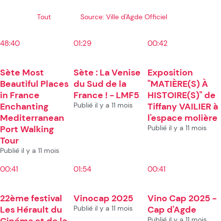
Tout
Source: Ville d'Agde Officiel
48:40
01:29
00:42
Sète Most
Sète : La Venise
Exposition
Beautiful Places
du Sud de la
"MATIÈRE(S) À
in France
France ! - LMF5
HISTOIRE(S)" de
Enchanting
Publié il y a 11 mois
Tiffany VAILIER à
Mediterranean
l'espace molière
Port Walking
Publié il y a 11 mois
Tour
Publié il y a 11 mois
00:41
01:54
00:41
22ème festival
Vinocap 2025
Vino Cap 2025 -
Les Hérault du
Publié il y a 11 mois
Cap d'Agde
Cinéma et de la
Publié il y a 11 mois