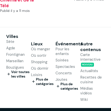
Télé
Publié il y a 11 mois
Villes
Sète
Lieux
Événements
Autre
Agde
Où manger
Pour les
contenus
enfants
Frontignan
Carte
Où sortir
interractive
Soirées
Marseillan
Shopping
NOUVEAU
Spectacles
Bouzigues
Où dormir
Actualités
Voir toutes
Concerts
Loisirs
les villes
Recettes de
Plus de
Joutes
cuisine
catégories
Plus de
Médias
catégories
vidéos
Wiki