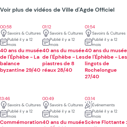
Voir plus de vidéos de Ville d'Agde Officiel
00:58
01:12
01:54
Savoirs & Cultures
Savoirs & Cultures
Savoirs & Cultures
Publié il y a 12
Publié il y a 12
Publié il y a 12
mois
mois
mois
40 ans du musée
40 ans du musée
40 ans du musée
de l'Éphèbe - La
de l'Éphèbe - Les
de l'Éphèbe - Les
balance
piastres de 8
lingots de
byzantine 29/40
réaux 28/40
Rochelongue
27/40
13:46
00:49
03:14
Savoirs & Cultures
Savoirs & Cultures
Événements
Publié il y a 12
Publié il y a 12
Publié il y a 12
mois
mois
mois
Commémoration
40 ans du musée
Scène Flottante :