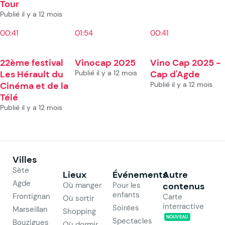
Tour
Publié il y a 12 mois
00:41
01:54
00:41
22ème festival
Vinocap 2025
Vino Cap 2025 -
Les Hérault du
Publié il y a 12 mois
Cap d'Agde
Cinéma et de la
Publié il y a 12 mois
Télé
Publié il y a 12 mois
Villes
Sète
Lieux
Événements
Autre
Agde
Où manger
Pour les
contenus
enfants
Frontignan
Carte
Où sortir
interractive
Soirées
Marseillan
Shopping
NOUVEAU
Spectacles
Bouzigues
Où dormir