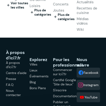
Actualités
Voir toutes
Concerts
Loisirs
les villes
Recettes de
Plus de
Joutes
cuisine
catégories
Plus de
Médias
catégories
vidéos
Wiki
À propos
d'Ici7.fr
Explorez
Pour les
Nous
À propos
Villes
professionnels
suivre
d'Ici7.fr
Commencer
Lieux
Facebook
Centre d'aide
sur Ici7.fr
Événements
Presse
Certifié Google
Blog
"Site de lieux"
F.A.Q
Instagram
Bons Plans
S'inscrire
Nous
contacter
Documentation
YouTube
Publier un