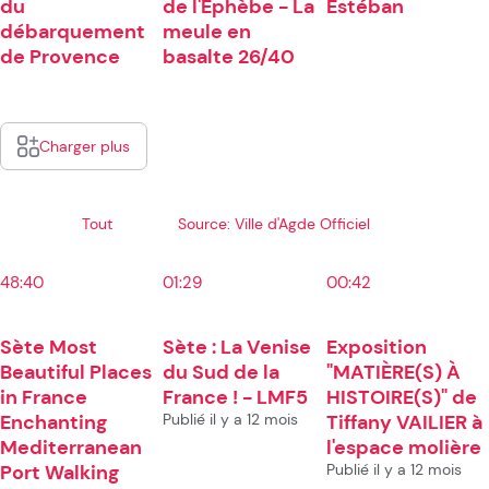
du
de l'Éphèbe - La
Estéban
débarquement
meule en
de Provence
basalte 26/40
Charger plus
Tout
Source: Ville d'Agde Officiel
48:40
01:29
00:42
Sète Most
Sète : La Venise
Exposition
Beautiful Places
du Sud de la
"MATIÈRE(S) À
in France
France ! - LMF5
HISTOIRE(S)" de
Enchanting
Publié il y a 12 mois
Tiffany VAILIER à
Mediterranean
l'espace molière
Port Walking
Publié il y a 12 mois