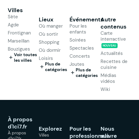
Villes
Sète
Lieux
Événements
Autre
Agde
Où manger
Pour les
contenus
enfants
Frontignan
Carte
Où sortir
interractive
Soirées
Marseillan
Shopping
NOUVEAU
Spectacles
Bouzigues
Où dormir
Actualités
Voir toutes
Concerts
Loisirs
les villes
Recettes de
Plus de
Joutes
cuisine
catégories
Plus de
Médias
catégories
vidéos
Wiki
À propos
d'Ici7.fr
Explorez
Pour les
Nous
À propos
Villes
professionnels
suivre
d'Ici7.fr