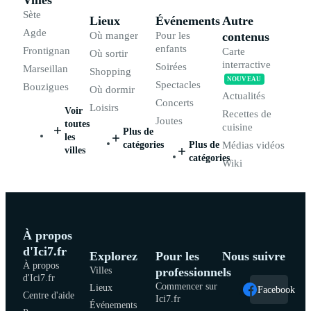
Villes
Sète
Lieux
Événements
Autre
Agde
Où manger
Pour les
contenus
enfants
Frontignan
Carte
Où sortir
interractive
Soirées
Marseillan
Shopping
NOUVEAU
Spectacles
Bouzigues
Où dormir
Actualités
Concerts
Loisirs
Voir
Recettes de
Joutes
toutes
cuisine
Plus de
les
catégories
Plus de
Médias vidéos
villes
catégories
Wiki
À propos
d'Ici7.fr
Explorez
Pour les
Nous suivre
À propos
Villes
professionnels
d'Ici7.fr
Commencer sur
Lieux
Facebook
Centre d'aide
Ici7.fr
Événements