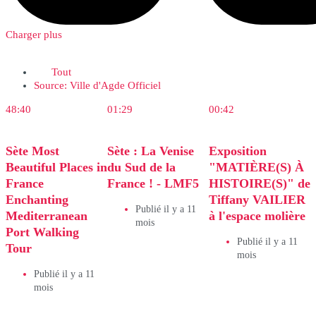
Charger plus
Tout
Source: Ville d'Agde Officiel
48:40
01:29
00:42
Sète Most
Sète : La Venise
Exposition
Beautiful Places in
du Sud de la
"MATIÈRE(S) À
France
France ! - LMF5
HISTOIRE(S)" de
Enchanting
Tiffany VAILIER
Publié il y a 11
Mediterranean
à l'espace molière
mois
Port Walking
Publié il y a 11
Tour
mois
Publié il y a 11
mois