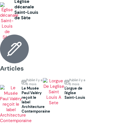
L'église
décanale
Saint-Louis
de Sète
Articles
Publié il y a
Publié il y a
6 mois
6 mois
Le Musée
L'orgue de
Paul Valéry
l'église
reçoit le
Saint-Louis
label
Architecture
Contemporaine