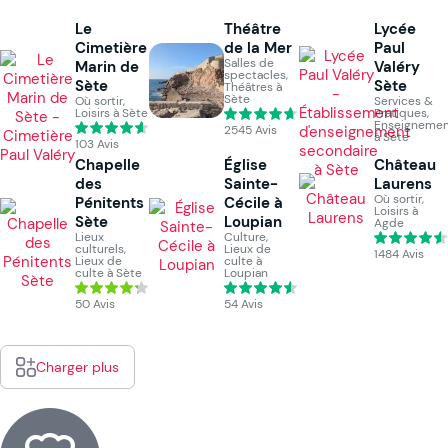
Le
Théâtre
Lycée
Cimetière
de la Mer
Paul
Salles de
Marin de
Valéry
spectacles,
Sète
Sète
Théâtres à
Sète
Où sortir,
Services &
Loisirs à Sète
Pratiques,
Enseignemen
2545 Avis
à Sète
103 Avis
Chapelle
Église
Château
des
Sainte-
Laurens
Où sortir,
Pénitents
Cécile à
Loisirs à
Sète
Loupian
Agde
Lieux
Culture,
culturels,
Lieux de
1484 Avis
Lieux de
culte à
culte à Sète
Loupian
50 Avis
54 Avis
Charger plus