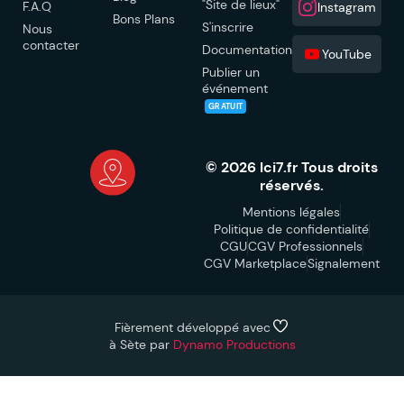
"Site de lieux"
F.A.Q
Instagram
Bons Plans
S'inscrire
Nous
contacter
Documentation
YouTube
Publier un
événement
GRATUIT
© 2026 Ici7.fr Tous droits
réservés.
Mentions légales
Politique de confidentialité
CGU
CGV Professionnels
CGV Marketplace
Signalement
Fièrement développé avec
à Sète par
Dynamo Productions