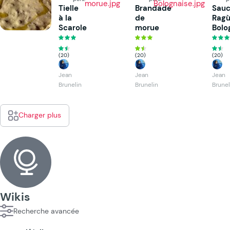
Tielle
Brandade
Sau
à la
de
Rag
Scarole
morue
Bolo
(20)
(20)
(20)
Jean
Jean
Jean
Brunelin
Brunelin
Brunel
Charger plus
Wikis
Recherche avancée