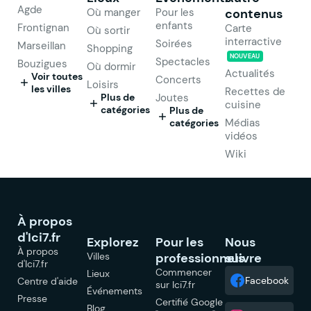
Agde
Où manger
Pour les
contenus
enfants
Frontignan
Carte
Où sortir
interractive
Soirées
Marseillan
Shopping
NOUVEAU
Spectacles
Bouzigues
Où dormir
Actualités
Voir toutes
Concerts
Loisirs
les villes
Recettes de
Plus de
Joutes
cuisine
catégories
Plus de
Médias
catégories
vidéos
Wiki
À propos
d'Ici7.fr
Explorez
Pour les
Nous
À propos
Villes
professionnels
suivre
d'Ici7.fr
Commencer
Lieux
Facebook
Centre d'aide
sur Ici7.fr
Événements
Presse
Certifié Google
Blog