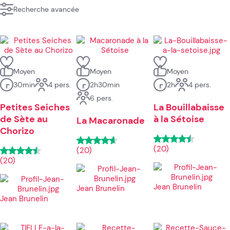
Recherche avancée
Moyen
Moyen
Moyen
30min
4 pers.
2h30min
2h
4 pers.
6 pers.
Petites Seiches
La Bouillabaisse
de Sète au
à la Sétoise
La Macaronade
Chorizo
(20)
(20)
(20)
Jean Brunelin
Jean Brunelin
Jean Brunelin