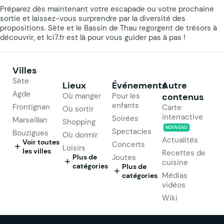
Préparez dès maintenant votre escapade ou votre prochaine
sortie et laissez-vous surprendre par la diversité des
propositions. Sète et le Bassin de Thau regorgent de trésors à
découvrir, et Ici7.fr est là pour vous guider pas à pas !
Villes
Sète
Lieux
Événements
Autre
Agde
Où manger
Pour les
contenus
enfants
Frontignan
Carte
Où sortir
interractive
Soirées
Marseillan
Shopping
NOUVEAU
Spectacles
Bouzigues
Où dormir
Actualités
Voir toutes
Concerts
Loisirs
les villes
Recettes de
Plus de
Joutes
cuisine
catégories
Plus de
Médias
catégories
vidéos
Wiki