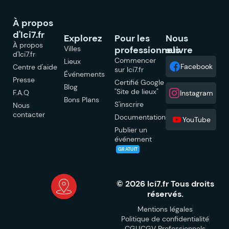
À propos
d'Ici7.fr
Explorez
Pour les
Nous
À propos
Villes
professionnels
suivre
d'Ici7.fr
Commencer
Lieux
Facebook
Centre d'aide
sur Ici7.fr
Événements
Presse
Certifié Google
Blog
"Site de lieux"
F.A.Q
Instagram
Bons Plans
S'inscrire
Nous
contacter
Documentation
YouTube
Publier un
événement
GRATUIT
© 2026 Ici7.fr Tous droits
réservés.
Mentions légales
Politique de confidentialité
CGU
CGV Professionnels