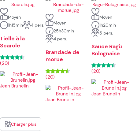
Moyen
Moyen
Moyen
1h15min
4 pers.
1h20min
25h30min
5 pers.
Tielle à la
4 pers.
Scarole
Sauce Ragù
Brandade de
Bolognaise
morue
(20)
(20)
(20)
Jean Brunelin
Jean Brunelin
Jean Brunelin
Charger plus