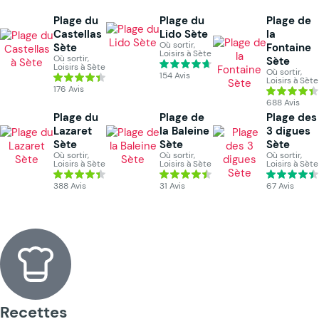
Plage du
Plage du
Plage de
Castellas
Lido Sète
la
Où sortir,
Sète
Fontaine
Loisirs à Sète
Où sortir,
Sète
Loisirs à Sète
Où sortir,
154 Avis
Loisirs à Sète
176 Avis
688 Avis
Plage du
Plage de
Plage des
Lazaret
la Baleine
3 digues
Sète
Sète
Sète
Où sortir,
Où sortir,
Où sortir,
Loisirs à Sète
Loisirs à Sète
Loisirs à Sète
388 Avis
31 Avis
67 Avis
Recettes