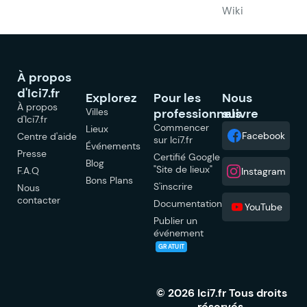
Wiki
À propos
d'Ici7.fr
Explorez
Pour les
Nous
À propos
Villes
professionnels
suivre
d'Ici7.fr
Commencer
Lieux
Facebook
Centre d'aide
sur Ici7.fr
Événements
Presse
Certifié Google
Blog
"Site de lieux"
F.A.Q
Instagram
Bons Plans
S'inscrire
Nous
contacter
Documentation
YouTube
Publier un
événement
GRATUIT
© 2026 Ici7.fr Tous droits
réservés.