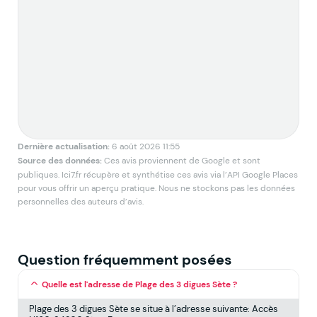
Dernière actualisation:
6 août 2026 11:55
Source des données:
Ces avis proviennent de Google et sont
publiques. Ici7.fr récupère et synthétise ces avis via l’API Google Places
pour vous offrir un aperçu pratique. Nous ne stockons pas les données
personnelles des auteurs d’avis.
Question fréquemment posées
Quelle est l'adresse de Plage des 3 digues Sète ?
Plage des 3 digues Sète se situe à l’adresse suivante: Accès