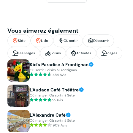
Vous aimerez également
Sète
Lido
Où sortir
Découvrir
Les Plages
Loisirs
Activités
Plages
Kid's Paradise à Frontignan
Où sortir, Loisirs à Frontignan
1454 Avis
L'Audace Café Théâtre
Où manger, Où sortir à Sète
55 Avis
L'Alexandre Café
Où manger, Où sortir à Sète
1909 Avis