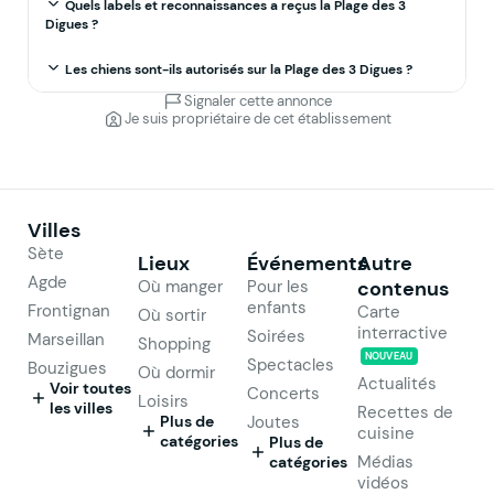
Quels labels et reconnaissances a reçus la Plage des 3
Digues ?
Les chiens sont-ils autorisés sur la Plage des 3 Digues ?
Signaler cette annonce
Je suis propriétaire de cet établissement
Villes
Sète
Lieux
Événements
Autre
Agde
Où manger
Pour les
contenus
enfants
Frontignan
Carte
Où sortir
interractive
Soirées
Marseillan
Shopping
NOUVEAU
Spectacles
Bouzigues
Où dormir
Actualités
Voir toutes
Concerts
Loisirs
les villes
Recettes de
Plus de
Joutes
cuisine
catégories
Plus de
Médias
catégories
vidéos