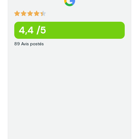
4,4 /5
89 Avis postés
l
f
l