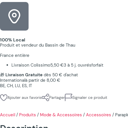
100% Local
Produit et vendeur du Bassin de Thau
France entière
Livraison Colissimo
5,50 €
3 à 5 j. ouvrés
forfait
🎁
Livraison Gratuite
dès 50 € d'achat
International
à partir de 8,00 €
BE, CH, LU, ES, IT
Ajouter aux favoris
Partager
Signaler ce produit
Accueil
/
Produits
/
Mode & Accessoires
/
Accessoires
/
Parapl