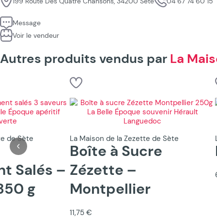
199 Route Des Quatre Chansons, 34200 Sète
04 67 74 60 15
Message
Voir le vendeur
Autres produits vendus par
La Mais
te de Sète
La Maison de la Zezette de Sète
Boîte à Sucre
t Salés –
Zézette –
350 g
Montpellier
11,75 €