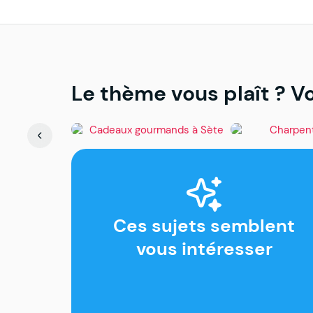
Le thème vous plaît ? Vo
Sète
Sète
Cadeaux gourmands à
Charpentier
Sète : paniers garnis,
spécialités locales et
bonnes adresses
Ces sujets semblent
vous intéresser