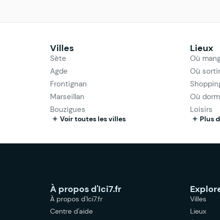
Villes
Lieux
Sète
Où mang
Agde
Où sorti
Frontignan
Shoppin
Marseillan
Où dorm
Bouzigues
Loisirs
Voir toutes les villes
Plus d
À propos d'Ici7.fr
Explor
À propos d'Ici7.fr
Villes
Centre d'aide
Lieux