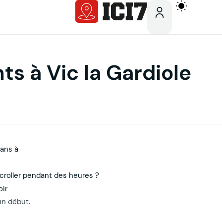
ts à Vic la Gardiole
lans à
scroller pendant des heures ?
oir
un début.