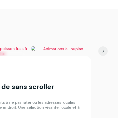
Loupian
Sète
oisson frais
Animations à Loupian
Concept s
 de sans scroller
s à ne pas rater ou les adresses locales
 endroit. Une sélection vivante, locale et à