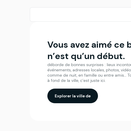
Vous avez aimé ce 
n’est qu’un début.
déborde de bonnes surprises : lieux inconto
événements, adresses locales, photos, vidéos
comme de nuit, en famille ou entre amis… Tou
à fond de la ville, c’est juste ici.
Explorer la ville de