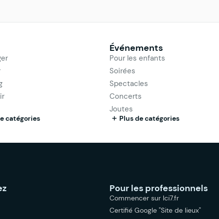
Événements
er
Pour les enfants
r
Soirées
g
Spectacles
ir
Concerts
Joutes
e catégories
Plus de catégories
ez
Pour les professionnels
Commencer sur Ici7.fr
Certifié Google "Site de lieux"