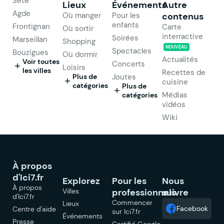
Sète
Lieux
Événements
Autre
Agde
Où manger
Pour les
contenus
enfants
Frontignan
Carte
Où sortir
interractive
Soirées
Marseillan
Shopping
NOUVEAU
Spectacles
Bouzigues
Où dormir
Actualités
Voir toutes
Concerts
Loisirs
les villes
Recettes de
Plus de
Joutes
cuisine
catégories
Plus de
Médias
catégories
vidéos
Wiki
À propos
d'Ici7.fr
Explorez
Pour les
Nous
À propos
Villes
professionnels
suivre
d'Ici7.fr
Commencer
Lieux
Facebook
Centre d'aide
sur Ici7.fr
Événements
Presse