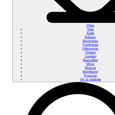
Villes
Sète
Agde
Balaruc
Bouzigues
Frontignan
Villeveyrac
Gigean
Loupian
Marseillan
Mèze
Mireval
Montbazin
Poussan
Vic la gardiole