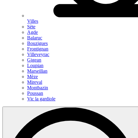
Villes
Sète
Agde
Balaruc
Bouzigues
Frontignan
Villeveyrac
Gigean
Loupian
Marseillan
Mèze
Mireval
Montbazin
Poussan
Vic la gardiole