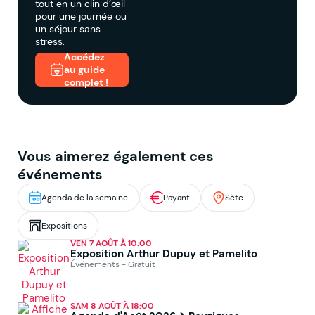
tout en un clin d’œil
pour une journée ou
un séjour sans
stress.
Accédez
au guide
complet !
Vous aimerez également ces
événements
Agenda de la semaine
Payant
Sète
Expositions
VEN 7 AOÛT À 10:00
Exposition Arthur Dupuy et Pamelito
Événements - Gratuit
SAM 8 AOÛT À 18:00