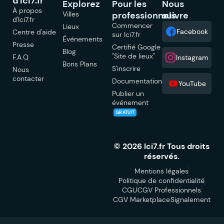
d'Ici7.fr
Explorez
Pour les
Nous
À propos
Villes
professionnels
suivre
d'Ici7.fr
Commencer
Lieux
Facebook
Centre d'aide
sur Ici7.fr
Événements
Presse
Certifié Google
Blog
"Site de lieux"
F.A.Q
Instagram
Bons Plans
S'inscrire
Nous
contacter
Documentation
YouTube
Publier un
événement
GRATUIT
© 2026 Ici7.fr Tous droits
réservés.
Mentions légales
Politique de confidentialité
CGU
CGV Professionnels
CGV Marketplace
Signalement