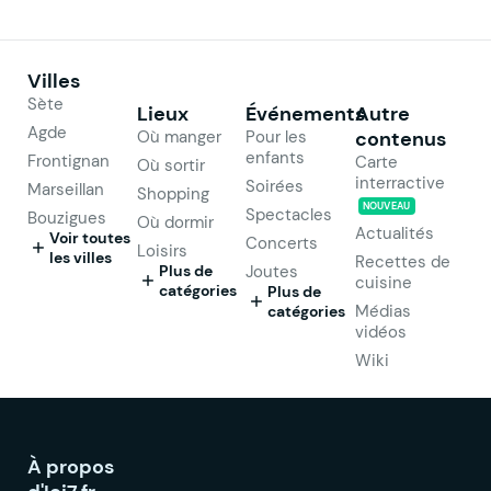
Villes
Sète
Lieux
Événements
Autre
Agde
Où manger
Pour les
contenus
enfants
Frontignan
Carte
Où sortir
interractive
Soirées
Marseillan
Shopping
NOUVEAU
Spectacles
Bouzigues
Où dormir
Actualités
Voir toutes
Concerts
Loisirs
les villes
Recettes de
Plus de
Joutes
cuisine
catégories
Plus de
Médias
catégories
vidéos
Wiki
À propos