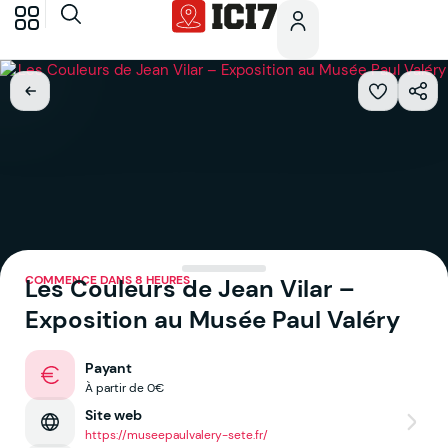
COMMENCE DANS 8 HEURES
Les Couleurs de Jean Vilar –
Exposition au Musée Paul Valéry
Payant
À partir de 0€
Site web
https://museepaulvalery-sete.fr/