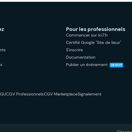
ez
Pour les professionnels
Commencer sur Ici7.fr
Certifié Google "Site de lieux"
nts
S'inscrire
Documentation
ns
Publier un événement
GRATUIT
CGU
CGV Professionnels
CGV Marketplace
Signalement
Fièrem