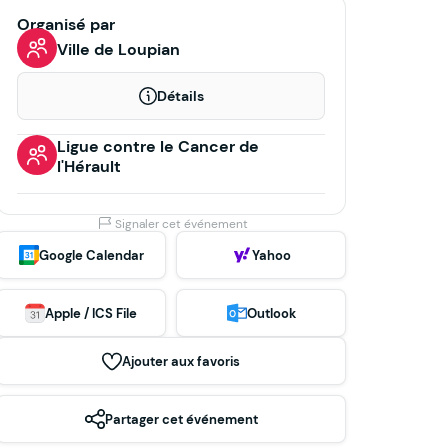
Organisé par
Ville de Loupian
Détails
Ligue contre le Cancer de
l'Hérault
Signaler cet événement
Google Calendar
Yahoo
Apple / ICS File
Outlook
Ajouter aux favoris
Partager cet événement