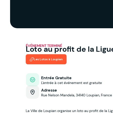
ÉVÉNEMENT TERMINÉ
Loto au profit de la Lig
Les Lotos à Loupian
Entrée Gratuite
L'entrée à cet événement est gratuite
Adresse
Rue Nelson Mandela, 34140 Loupian, France
La Ville de Loupian organise un loto au profit de la Li