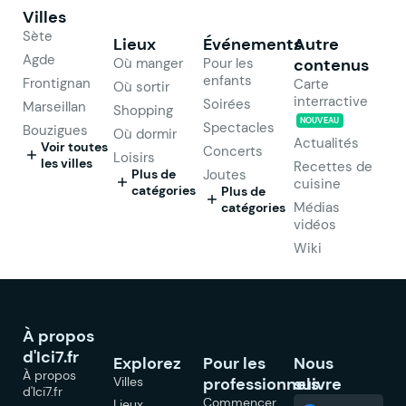
Villes
Sète
Lieux
Événements
Autre
Agde
Où manger
Pour les
contenus
enfants
Frontignan
Carte
Où sortir
interractive
Soirées
Marseillan
Shopping
NOUVEAU
Spectacles
Bouzigues
Où dormir
Actualités
Voir toutes
Concerts
Loisirs
les villes
Recettes de
Plus de
Joutes
cuisine
catégories
Plus de
Médias
catégories
vidéos
Wiki
À propos
d'Ici7.fr
Explorez
Pour les
Nous
À propos
Villes
professionnels
suivre
d'Ici7.fr
Commencer
Lieux