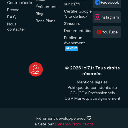
Facebook
Centre d'aide
sur Ici7.fr
Événements
Presse
Certifié Google
Blog
"Site de lieux"
F.A.Q
Instagram
Bons Plans
S'inscrire
Nous
contacter
Documentation
YouTube
Publier un
événement
GRATUIT
© 2026 Ici7.fr Tous droits
réservés.
Mentions légales
Politique de confidentialité
CGU
CGV Professionnels
CGV Marketplace
Signalement
Fièrement développé avec
à Sète par
Dynamo Productions