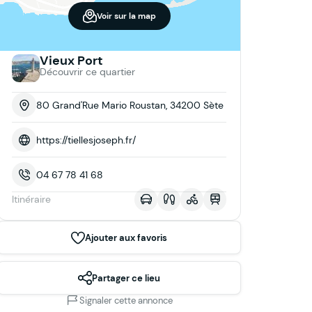
Voir sur la map
Vieux Port
Découvrir ce quartier
80 Grand'Rue Mario Roustan, 34200 Sète
https://tiellesjoseph.fr/
04 67 78 41 68
Itinéraire
Ajouter aux favoris
Partager ce lieu
Signaler cette annonce