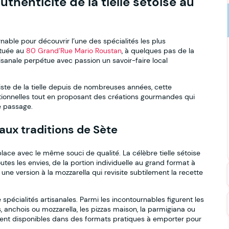
authenticité de la tielle sétoise au
able pour découvrir l’une des spécialités les plus
Située au
80 Grand’Rue Mario Roustan
, à quelques pas de la
rtisanale perpétue avec passion un savoir-faire local
ste de la tielle depuis de nombreuses années, cette
ditionnelles tout en proposant des créations gourmandes qui
e passage.
 aux traditions de Sète
place avec le même souci de qualité. La célèbre tielle sétoise
utes les envies, de la portion individuelle au grand format à
e version à la mozzarella qui revisite subtilement la recette
pécialités artisanales. Parmi les incontournables figurent les
 anchois ou mozzarella, les pizzas maison, la parmigiana ou
ment disponibles dans des formats pratiques à emporter pour