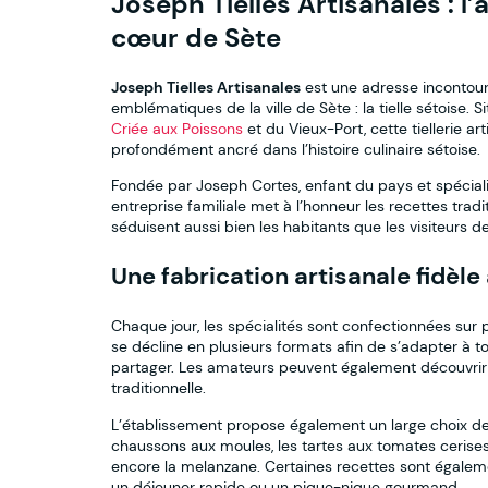
Joseph Tielles Artisanales : l’
cœur de Sète
Joseph Tielles Artisanales
est une adresse incontourn
emblématiques de la ville de Sète : la tielle sétoise. 
Criée aux Poissons
et du Vieux-Port, cette tiellerie a
profondément ancré dans l’histoire culinaire sétoise.
Fondée par Joseph Cortes, enfant du pays et spéciali
entreprise familiale met à l’honneur les recettes tra
séduisent aussi bien les habitants que les visiteurs d
Une fabrication artisanale fidèle
Chaque jour, les spécialités sont confectionnées sur 
se décline en plusieurs formats afin de s’adapter à to
partager. Les amateurs peuvent également découvrir un
traditionnelle.
L’établissement propose également un large choix de s
chaussons aux moules, les tartes aux tomates cerises,
encore la melanzane. Certaines recettes sont égale
un déjeuner rapide ou un pique-nique gourmand.