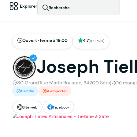
Explorer
Recherche
Ouvert · ferme à 19:00
4,7
(189 avis)
Joseph Tiel
80 Grand'Rue Mario Roustan, 34200 Sète
Où manger
Certifié
À emporter
Site web
Facebook