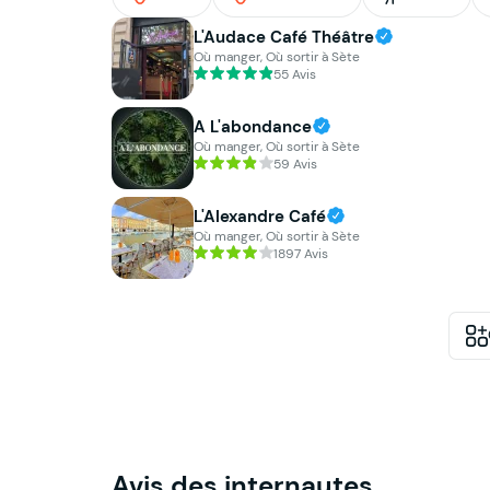
L'Audace Café Théâtre
Où manger, Où sortir à Sète
55 Avis
A L'abondance
Où manger, Où sortir à Sète
59 Avis
L'Alexandre Café
Où manger, Où sortir à Sète
1897 Avis
Avis des internautes