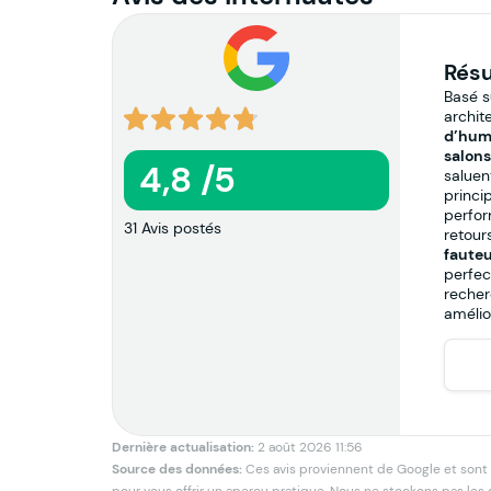
Résu
Basé su
archit
d’hum
salons
4,8 /5
saluent
princi
perfor
31 Avis postés
retour
fauteu
perfec
recher
amélio
Dernière actualisation:
2 août 2026 11:56
Source des données:
Ces avis proviennent de Google et sont pu
pour vous offrir un aperçu pratique. Nous ne stockons pas les