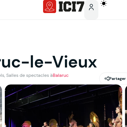
ruc-le-Vieux
els, Salles de spectacles à
Balaruc
Partager