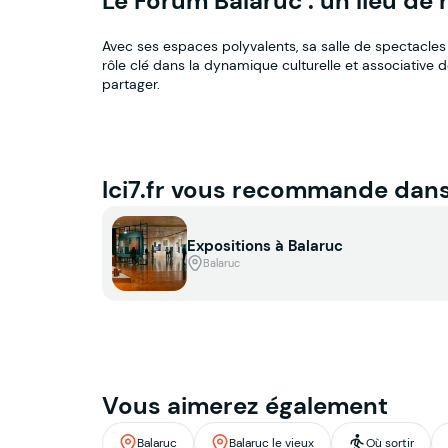
Le Forum Balaruc : un lieu de
Avec ses espaces polyvalents, sa salle de spectacles 
rôle clé dans la dynamique culturelle et associative 
partager.
Ici7.fr vous recommande dan
Expositions à Balaruc
Balaruc
Vous aimerez également
Balaruc
Balaruc le vieux
Où sortir