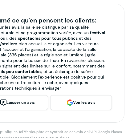
mé ce qu'en pensent les clients:
r les avis, la salle se distingue par sa qualité
ecturale et sa programmation variée, avec un
festival
our
, des
spectacles pour tous publics
et des
/ateliers
bien accueillis et organisés. Les visiteurs
 l’accueil et l’organisation, la capacité de la salle
pale (335 places) et la régie son et lumière jugée
mante pour le bassin de Thau. En revanche, plusieurs
s signalent des limites sur le confort, notamment des
ils peu confortables
, et un éclairage de scène
tible. Globalement l’expérience est positive pour qui
che une offre culturelle riche, avec quelques
rations techniques à envisager.
Laisser un avis
Voir les avis
bliques. Ici7.fr récupère et synthétise ces avis via l’API Google Places
 données personnelles des auteurs d’avis.