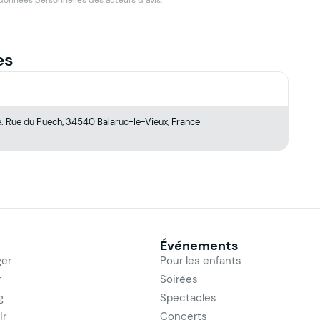
es
e: Rue du Puech, 34540 Balaruc-le-Vieux, France
Événements
er
Pour les enfants
r
Soirées
g
Spectacles
ir
Concerts