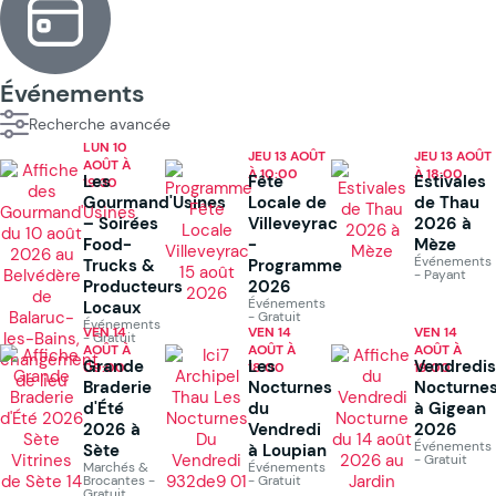
Événements
Recherche avancée
LUN 10
JEU 13 AOÛT
JEU 13 AOÛT
AOÛT À
À 10:00
À 18:00
Les
Fête
Estivales
19:30
Gourmand'Usines
Locale de
de Thau
– Soirées
Villeveyrac
2026 à
Food-
-
Mèze
Événements
Trucks &
Programme
- Payant
Producteurs
2026
Événements
Locaux
- Gratuit
Événements
VEN 14
VEN 14
VEN 14
- Gratuit
AOÛT À
AOÛT À
AOÛT À
Grande
Les
Vendredis
09:00
18:00
19:00
Braderie
Nocturnes
Nocturne
d'Été
du
à Gigean
2026 à
Vendredi
2026
Événements
Sète
à Loupian
- Gratuit
Marchés &
Événements
Brocantes -
- Gratuit
Gratuit