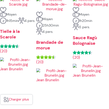
Moyen
Moyen
Moyen
1h15min
4 pers.
1h20min
25h30min
5 pers.
Tielle à la
4 pers.
Scarole
Sauce Ragù
Brandade de
Bolognaise
morue
(20)
(20)
(20)
Jean Brunelin
Jean Brunelin
Jean Brunelin
Charger plus