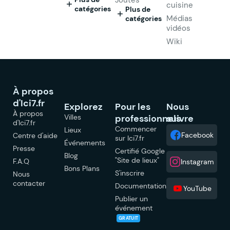
cuisine
catégories
Plus de
Médias
catégories
vidéos
Wiki
À propos
d'Ici7.fr
Explorez
Pour les
Nous
À propos
Villes
professionnels
suivre
d'Ici7.fr
Commencer
Lieux
Facebook
Centre d'aide
sur Ici7.fr
Événements
Presse
Certifié Google
Blog
"Site de lieux"
F.A.Q
Instagram
Bons Plans
S'inscrire
Nous
contacter
Documentation
YouTube
Publier un
événement
GRATUIT