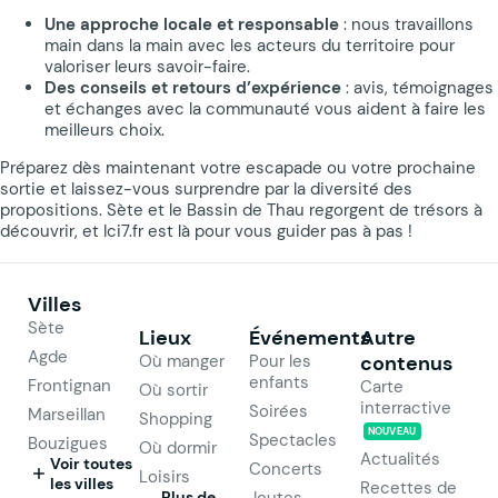
Une approche locale et responsable
: nous travaillons
main dans la main avec les acteurs du territoire pour
valoriser leurs savoir-faire.
Des conseils et retours d’expérience
: avis, témoignages
et échanges avec la communauté vous aident à faire les
meilleurs choix.
Préparez dès maintenant votre escapade ou votre prochaine
sortie et laissez-vous surprendre par la diversité des
propositions. Sète et le Bassin de Thau regorgent de trésors à
découvrir, et Ici7.fr est là pour vous guider pas à pas !
Villes
Sète
Lieux
Événements
Autre
Agde
Où manger
Pour les
contenus
enfants
Frontignan
Carte
Où sortir
interractive
Soirées
Marseillan
Shopping
NOUVEAU
Spectacles
Bouzigues
Où dormir
Actualités
Voir toutes
Concerts
Loisirs
les villes
Recettes de
Plus de
Joutes