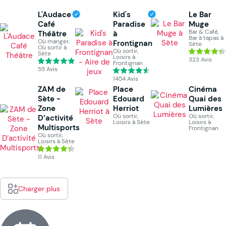
L'Audace
Kid's
Le Bar
Café
Paradise
Muge
Bar & Café,
Théâtre
à
Bar à tapas à
Où manger,
Frontignan
Sète
Où sortir à
Où sortir,
Sète
Loisirs à
323 Avis
Frontignan
55 Avis
1454 Avis
ZAM de
Place
Cinéma
Sète -
Edouard
Quai des
Zone
Herriot
Lumières
Où sortir,
Où sortir,
D’activité
Loisirs à Sète
Loisirs à
Multisports
Frontignan
Où sortir,
Loisirs à Sète
11 Avis
Charger plus