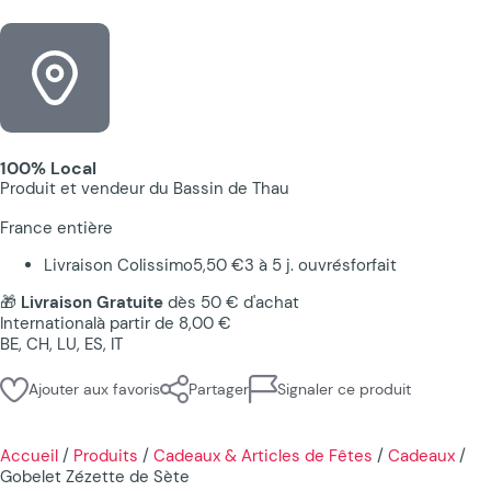
100% Local
Produit et vendeur du Bassin de Thau
France entière
Livraison Colissimo
5,50 €
3 à 5 j. ouvrés
forfait
🎁
Livraison Gratuite
dès 50 € d'achat
International
à partir de 8,00 €
BE, CH, LU, ES, IT
Ajouter aux favoris
Partager
Signaler ce produit
Accueil
/
Produits
/
Cadeaux & Articles de Fêtes
/
Cadeaux
/
Gobelet Zézette de Sète