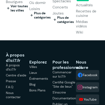
Spectacles
Bouzigues
Où dormir
Actualités
Voir toutes
Concerts
Loisirs
les villes
Recettes de
Plus de
Joutes
cuisine
catégories
Plus de
Médias
catégories
vidéos
Wiki
À propos
d'Ici7.fr
Explorez
Pour les
Nous
À propos
Villes
professionnels
suivre
d'Ici7.fr
Commencer
Lieux
Facebook
Centre d'aide
sur Ici7.fr
Événements
Presse
Certifié Google
Blog
"Site de lieux"
F.A.Q
Instagram
Bons Plans
S'inscrire
Nous
contacter
Documentation
YouTube
Publier un