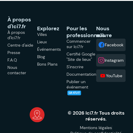
À propos
d'Ici7.fr
Explorez
Pour les
Nous
À propos
Villes
professionnels
suivre
d'Ici7.fr
Commencer
Lieux
Facebook
Centre d'aide
sur Ici7.fr
Événements
Presse
Certifié Google
Blog
"Site de lieux"
F.A.Q
Instagram
Bons Plans
S'inscrire
Nous
contacter
Documentation
YouTube
Publier un
événement
GRATUIT
© 2026 Ici7.fr Tous droits
réservés.
Mentions légales