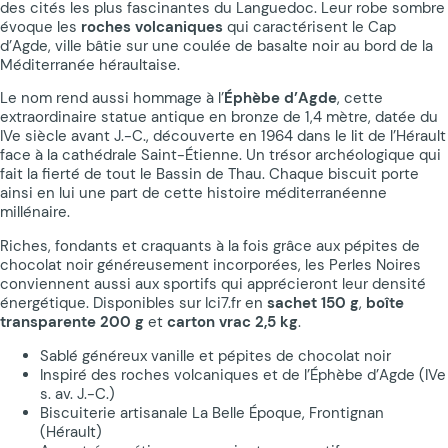
des cités les plus fascinantes du Languedoc. Leur robe sombre
évoque les
roches volcaniques
qui caractérisent le Cap
d’Agde, ville bâtie sur une coulée de basalte noir au bord de la
Méditerranée héraultaise.
Le nom rend aussi hommage à l’
Éphèbe d’Agde
, cette
extraordinaire statue antique en bronze de 1,4 mètre, datée du
IVe siècle avant J.-C., découverte en 1964 dans le lit de l’Hérault
face à la cathédrale Saint-Étienne. Un trésor archéologique qui
fait la fierté de tout le Bassin de Thau. Chaque biscuit porte
ainsi en lui une part de cette histoire méditerranéenne
millénaire.
Riches, fondants et craquants à la fois grâce aux pépites de
chocolat noir généreusement incorporées, les Perles Noires
conviennent aussi aux sportifs qui apprécieront leur densité
énergétique. Disponibles sur Ici7.fr en
sachet 150 g
,
boîte
transparente 200 g
et
carton vrac 2,5 kg
.
Sablé généreux vanille et pépites de chocolat noir
Inspiré des roches volcaniques et de l’Éphèbe d’Agde (IVe
s. av. J.-C.)
Biscuiterie artisanale La Belle Époque, Frontignan
(Hérault)