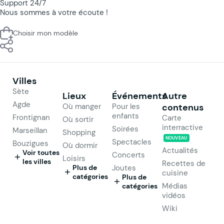
Support 24/7
Nous sommes à votre écoute !
Choisir mon modèle
Villes
Sète
Lieux
Événements
Autre
Agde
Où manger
Pour les
contenus
enfants
Frontignan
Carte
Où sortir
interractive
Soirées
Marseillan
Shopping
NOUVEAU
Spectacles
Bouzigues
Où dormir
Actualités
Voir toutes
Concerts
Loisirs
les villes
Recettes de
Plus de
Joutes
cuisine
catégories
Plus de
Médias
catégories
vidéos
Wiki