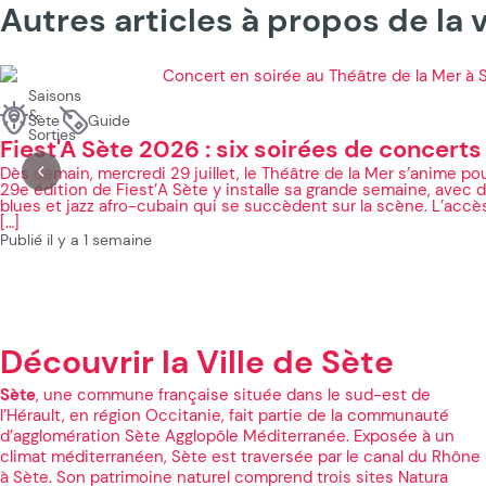
Autres articles à propos de la v
Saisons
&
Sète
Guide
Sorties
Fiest'A Sète 2026 : six soirées de concerts
Dès demain, mercredi 29 juillet, le Théâtre de la Mer s’anime po
29e édition de Fiest’A Sète y installe sa grande semaine, avec d
blues et jazz afro-cubain qui se succèdent sur la scène. L’accès e
[…]
Publié il y a 1 semaine
Découvrir la Ville de Sète
Sète
, une commune française située dans le sud-est de
l’Hérault, en région Occitanie, fait partie de la communauté
d’agglomération Sète Agglopôle Méditerranée. Exposée à un
climat méditerranéen, Sète est traversée par le canal du Rhône
à Sète. Son patrimoine naturel comprend trois sites Natura