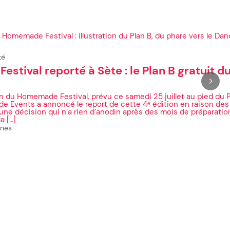
té
tival reporté à Sète : le Plan B gratuit du 
on du Homemade Festival, prévu ce samedi 25 juillet au pied du 
 Events a annoncé le report de cette 4ᵉ édition en raison des
une décision qui n’a rien d’anodin après des mois de préparatio
a […]
ines