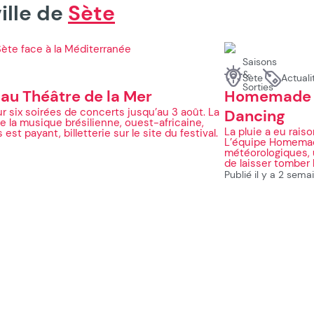
ille de
Sète
Saisons
&
Sète
Actuali
Sorties
 au Théâtre de la Mer
Homemade Fes
ur six soirées de concerts jusqu’au 3 août. La
Dancing
e la musique brésilienne, ouest-africaine,
La pluie a eu rais
st payant, billetterie sur le site du festival.
L’équipe Homemade
météorologiques, 
de laisser tomber l
Publié il y a 2 sema