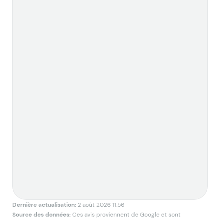
r
l
l
c
Dernière actualisation:
2 août 2026 11:56
Source des données:
Ces avis proviennent de Google et sont