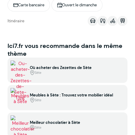
Carte bancaire
Ouvert le dimanche
Voir sur la map
Itinéraire
Ici7.fr vous recommande dans le même
thème
Où acheter des Zezettes de Sète
Sète
Meubles à Sète : Trouvez votre mobilier idéal
Sète
Meilleur chocolatier à Sète
Sète