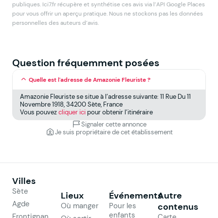
publiques. Ici7.fr récupère et synthétise ces avis via l’API Google Places
pour vous offrir un aperçu pratique. Nous ne stockons pas les données
personnelles des auteurs d’avis.
Question fréquemment posées
Quelle est l'adresse de Amazonie Fleuriste ?
Amazonie Fleuriste se situe à l’adresse suivante: 11 Rue Du 11
Novembre 1918, 34200 Sète, France
Vous pouvez
cliquer ici
pour obtenir l’itinéraire
Signaler cette annonce
Je suis propriétaire de cet établissement
Villes
Sète
Lieux
Événements
Autre
Agde
Où manger
Pour les
contenus
enfants
Frontignan
Carte