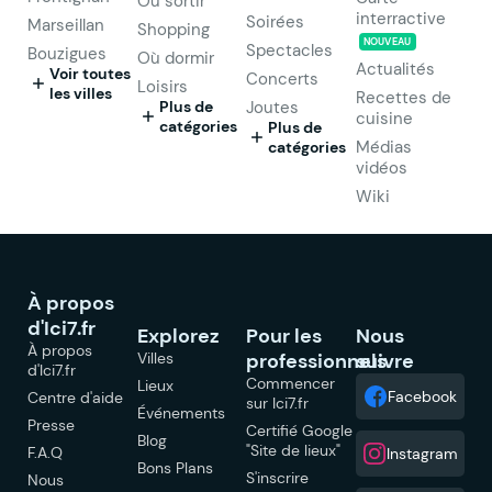
Où sortir
interractive
Soirées
Marseillan
Shopping
NOUVEAU
Spectacles
Bouzigues
Où dormir
Actualités
Voir toutes
Concerts
Loisirs
les villes
Recettes de
Plus de
Joutes
cuisine
catégories
Plus de
Médias
catégories
vidéos
Wiki
À propos
d'Ici7.fr
Explorez
Pour les
Nous
À propos
Villes
professionnels
suivre
d'Ici7.fr
Commencer
Lieux
Facebook
Centre d'aide
sur Ici7.fr
Événements
Presse
Certifié Google
Blog
"Site de lieux"
F.A.Q
Instagram
Bons Plans
S'inscrire
Nous