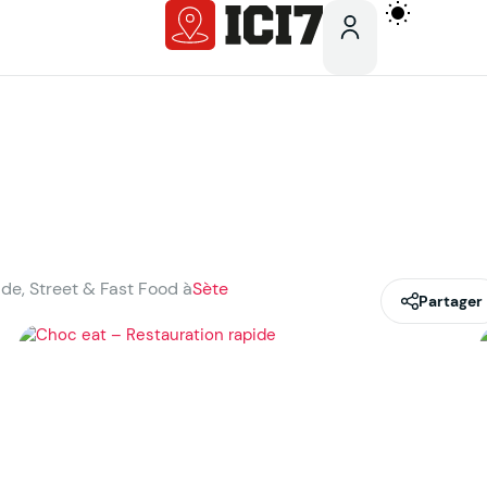
ide, Street & Fast Food à
Sète
Partager