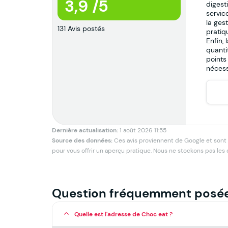
3,9 /5
digesti
servic
la ges
131 Avis postés
pratiq
Enfin,
quanti
points
nécess
Dernière actualisation:
1 août 2026 11:55
Source des données:
Ces avis proviennent de Google et sont pu
pour vous offrir un aperçu pratique. Nous ne stockons pas les
Question fréquemment posé
Quelle est l'adresse de Choc eat ?