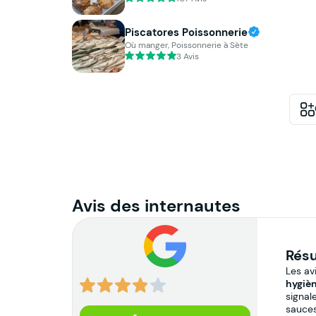
Piscatores Poissonnerie
Où manger, Poissonnerie à Sète
3 Avis
Avis des internautes
Résu
Les av
hygièn
signal
sauces