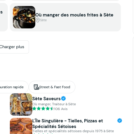
es
Où manger des moules frites à Sète
Sète
Charger plus
uration rapide
Street & Fast Food
Sète Saveurs
Où manger, Traiteur à Sète
106 Avis
L'Île Singulière - Tielles, Pizzas et
Spécialités Sétoises
Tielles et spécialités sétoises depuis 1975 à Sète