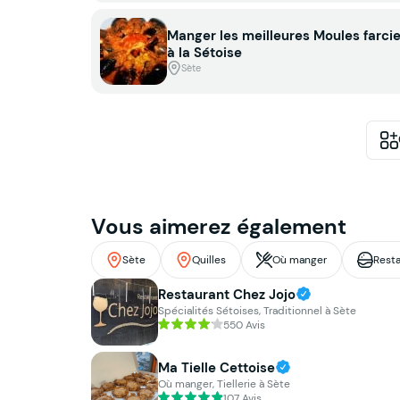
Manger les meilleures Moules farci
à la Sétoise
Sète
Vous aimerez également
Sète
Quilles
Où manger
Resta
Restaurant Chez Jojo
Spécialités Sétoises, Traditionnel à Sète
550 Avis
Ma Tielle Cettoise
Où manger, Tiellerie à Sète
107 Avis