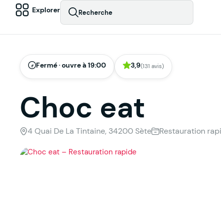
Explorer
Recherche
Fermé · ouvre à 19:00
3,9
(131 avis)
Choc eat
4 Quai De La Tintaine, 34200 Sète
Restauration rap