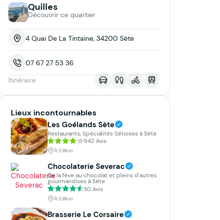
Quilles
Découvrir ce quartier
4 Quai De La Tintaine, 34200 Sète
07 67 27 53 36
Itinéraire
Lieux incontournables
Terrasse
Wi-Fi
Les Goélands Sète
Restaurants, Spécialités Sétoises à Sète
942 Avis
À 2,8km
Chocolaterie Severac
De la fève au chocolat et pleins d'autres
gourmandises à Sète
30 Avis
À 2,8km
Brasserie Le Corsaire