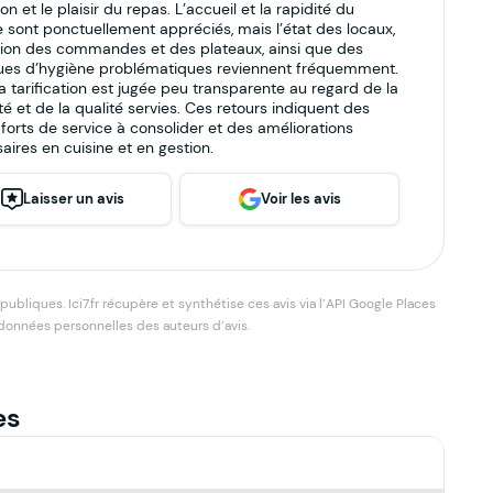
on et le plaisir du repas. L’accueil et la rapidité du
e sont ponctuellement appréciés, mais l’état des locaux,
tion des commandes et des plateaux, ainsi que des
ues d’hygiène problématiques reviennent fréquemment.
 la tarification est jugée peu transparente au regard de la
té et de la qualité servies. Ces retours indiquent des
 forts de service à consolider et des améliorations
aires en cuisine et en gestion.
Laisser un avis
Voir les avis
bliques. Ici7.fr récupère et synthétise ces avis via l’API Google Places
 données personnelles des auteurs d’avis.
es