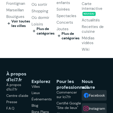
enfants
Frontignan
Carte
Où sortir
interractive
Soirées
Marseillan
Shopping
NOUVEAU
Spectacles
Bouzigues
Où dormir
Actualités
Voir toutes
Concerts
Loisirs
les villes
Recettes de
Plus de
Joutes
cuisine
catégories
Plus de
Médias
catégories
vidéos
Wiki
À propos
d'Ici7.fr
Explorez
Pour les
Nous
À propos
Villes
professionnels
suivre
d'Ici7.fr
Commencer
Lieux
Facebook
Centre d'aide
sur Ici7.fr
Événements
Presse
Certifié Google
Blog
"Site de lieux"
F.A.Q
Instagram
Bons Plans