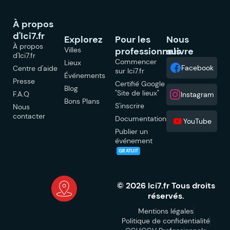
À propos
d'Ici7.fr
Explorez
Pour les
Nous
À propos
Villes
professionnels
suivre
d'Ici7.fr
Commencer
Lieux
Facebook
Centre d'aide
sur Ici7.fr
Événements
Presse
Certifié Google
Blog
"Site de lieux"
F.A.Q
Instagram
Bons Plans
S'inscrire
Nous
contacter
Documentation
YouTube
Publier un
événement
GRATUIT
© 2026 Ici7.fr Tous droits
réservés.
Mentions légales
Politique de confidentialité