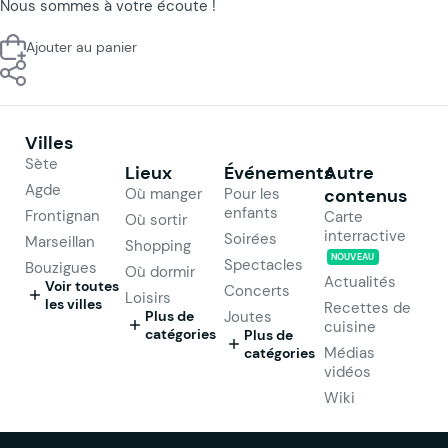
Nous sommes à votre écoute !
Ajouter au panier
Villes
Sète
Lieux
Événements
Autre
Agde
Où manger
Pour les
contenus
enfants
Frontignan
Carte
Où sortir
interractive
Soirées
Marseillan
Shopping
NOUVEAU
Spectacles
Bouzigues
Où dormir
Actualités
Voir toutes
Concerts
Loisirs
les villes
Recettes de
Plus de
Joutes
cuisine
catégories
Plus de
Médias
catégories
vidéos
Wiki