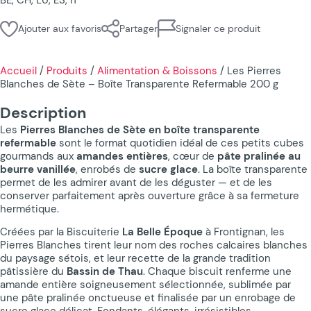
Ajouter aux favoris
Partager
Signaler ce produit
Accueil
/
Produits
/
Alimentation & Boissons
/
Les Pierres
Blanches de Sète – Boîte Transparente Refermable 200 g
Description
Les
Pierres Blanches de Sète en boîte transparente
refermable
sont le format quotidien idéal de ces petits cubes
gourmands aux
amandes entières
, cœur de
pâte pralinée au
beurre vanillée
, enrobés de
sucre glace
. La boîte transparente
permet de les admirer avant de les déguster — et de les
conserver parfaitement après ouverture grâce à sa fermeture
hermétique.
Créées par la Biscuiterie
La Belle Époque
à Frontignan, les
Pierres Blanches tirent leur nom des roches calcaires blanches
du paysage sétois, et leur recette de la grande tradition
pâtissière du
Bassin de Thau
. Chaque biscuit renferme une
amande entière soigneusement sélectionnée, sublimée par
une pâte pralinée onctueuse et finalisée par un enrobage de
sucre glace délicat. Fondants, élégants, irrésistibles.