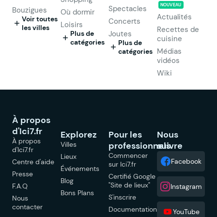
NOUVEAU
Spectacles
Bouzigues
Où dormir
Actualités
Voir toutes
Concerts
Loisirs
les villes
Recettes de
Plus de
Joutes
cuisine
catégories
Plus de
Médias
catégories
vidéos
Wiki
À propos
d'Ici7.fr
Explorez
Pour les
Nous
À propos
Villes
professionnels
suivre
d'Ici7.fr
Commencer
Lieux
Facebook
Centre d'aide
sur Ici7.fr
Événements
Presse
Certifié Google
Blog
"Site de lieux"
F.A.Q
Instagram
Bons Plans
S'inscrire
Nous
contacter
Documentation
YouTube