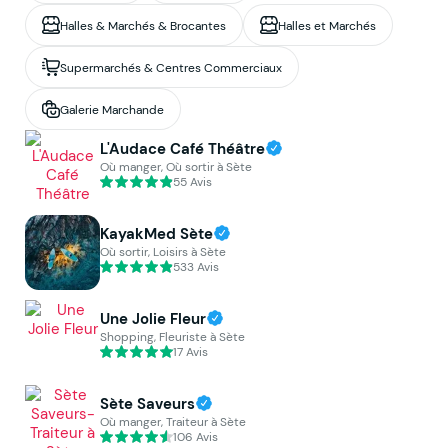
Halles & Marchés & Brocantes
Halles et Marchés
Supermarchés & Centres Commerciaux
Galerie Marchande
L'Audace Café Théâtre
Où manger, Où sortir à Sète
55 Avis
KayakMed Sète
Où sortir, Loisirs à Sète
533 Avis
Une Jolie Fleur
Shopping, Fleuriste à Sète
17 Avis
Sète Saveurs
Où manger, Traiteur à Sète
106 Avis