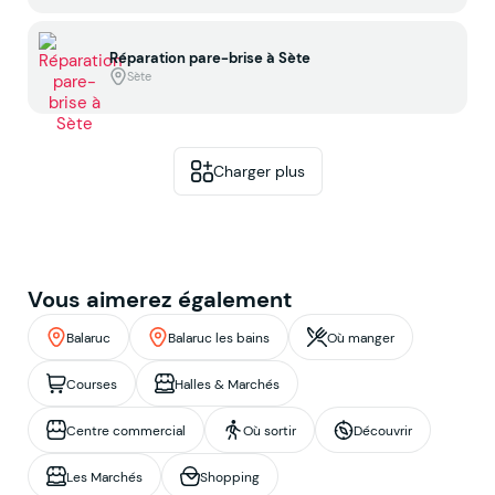
Réparation pare-brise à Sète
Sète
Charger plus
Vous aimerez également
Balaruc
Balaruc les bains
Où manger
Courses
Halles & Marchés
Centre commercial
Où sortir
Découvrir
Les Marchés
Shopping