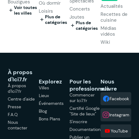
Spectacles
Bouzigues
Où dormir
Actualités
Voir toutes
Concerts
Loisirs
les villes
Recettes de
Plus de
Joutes
cuisine
catégories
Plus de
Médias
catégories
vidéos
Wiki
À propos
d'Ici7.fr
Explorez
Pour les
Nous
À propos
Villes
professionnels
suivre
d'Ici7.fr
Commencer
Lieux
Facebook
Centre d'aide
sur Ici7.fr
Événements
Presse
Certifié Google
Blog
"Site de lieux"
F.A.Q
Instagram
Bons Plans
S'inscrire
Nous
contacter
Documentation
YouTube
Publier un