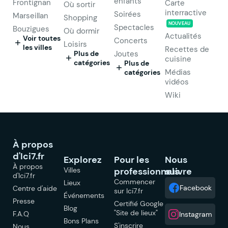
enfants
Frontignan
Carte
Où sortir
interractive
Soirées
Marseillan
Shopping
NOUVEAU
Spectacles
Bouzigues
Où dormir
Actualités
Voir toutes
Concerts
Loisirs
les villes
Recettes de
Plus de
Joutes
cuisine
catégories
Plus de
Médias
catégories
vidéos
Wiki
À propos
d'Ici7.fr
Explorez
Pour les
Nous
À propos
Villes
professionnels
suivre
d'Ici7.fr
Commencer
Lieux
Facebook
Centre d'aide
sur Ici7.fr
Événements
Presse
Certifié Google
Blog
"Site de lieux"
F.A.Q
Instagram
Bons Plans
S'inscrire
Nous