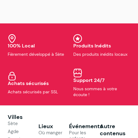
100% Local
Produits Inédits
Fièrement développé à Sète
Des produits inédits locaux
Support 24/7
Achats sécurisés
Nous sommes à votre
Achats sécurisés par SSL
écoute !
Villes
Sète
Lieux
Événements
Autre
Agde
Où manger
Pour les
contenus