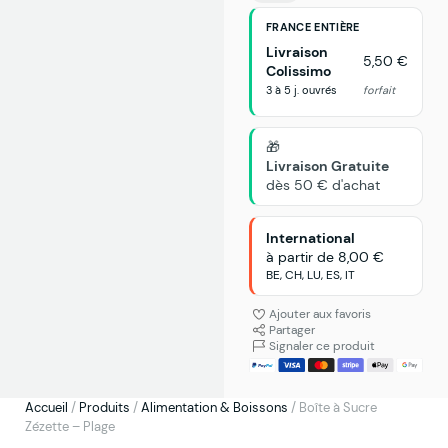
FRANCE ENTIÈRE
Livraison
5,50 €
Colissimo
3 à 5 j. ouvrés
forfait
🎁
Livraison Gratuite
dès 50 € d'achat
International
à partir de 8,00 €
BE, CH, LU, ES, IT
Ajouter aux favoris
Partager
Signaler ce produit
Accueil
/
Produits
/
Alimentation & Boissons
/
Boîte à Sucre
Zézette – Plage