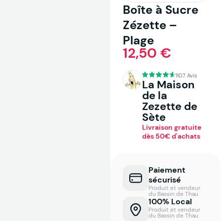
Boîte à Sucre
Zézette –
Plage
12,50 €
1107 Avis
La Maison
de la
Zezette de
Sète
Livraison gratuite
dès 50€ d'achats
Paiement
sécurisé
Produit et vendeur
du Bassin de Thau
100% Local
Produit et vendeur
du Bassin de Thau