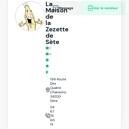
La
Message
Voir le vendeur
Maison
de
la
Zezette
de
Sète
1107
Avis
199 Route
Des
Quatre
Chansons,
34200
Sète
04
67
74
60
15