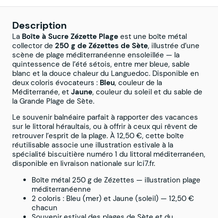
Description
La
Boîte à Sucre Zézette Plage
est une boîte métal
collector de
250 g de Zézettes de Sète
, illustrée d’une
scène de plage méditerranéenne ensoleillée — la
quintessence de l’été sétois, entre mer bleue, sable
blanc et la douce chaleur du Languedoc. Disponible en
deux coloris évocateurs :
Bleu
, couleur de la
Méditerranée, et
Jaune
, couleur du soleil et du sable de
la Grande Plage de Sète.
Le souvenir balnéaire parfait à rapporter des vacances
sur le littoral héraultais, ou à offrir à ceux qui rêvent de
retrouver l’esprit de la plage. À 12,50 €, cette boîte
réutilisable associe une illustration estivale à la
spécialité biscuitière numéro 1 du littoral méditerranéen,
disponible en livraison nationale sur Ici7.fr.
Boîte métal 250 g de Zézettes — illustration plage
méditerranéenne
2 coloris : Bleu (mer) et Jaune (soleil) — 12,50 €
chacun
Souvenir estival des plages de Sète et du